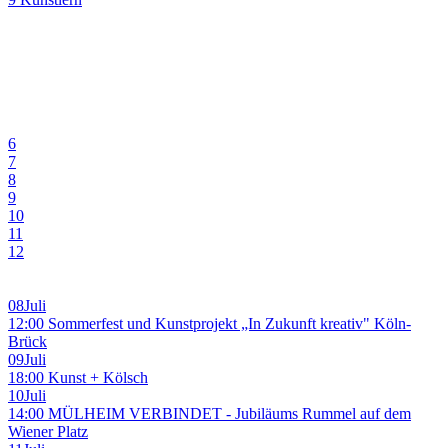
6
7
8
9
10
11
12
08
Juli
12:00 Sommerfest und Kunstprojekt „In Zukunft kreativ" Köln-
Brück
09
Juli
18:00 Kunst + Kölsch
10
Juli
14:00 MÜLHEIM VERBINDET - Jubiläums Rummel auf dem
Wiener Platz