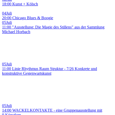
18:00 Kunst + Kölsch
04
Juli
20:00 Chicago Blues & Boogie
05
Juli
11:00 "Ausstellung: Die Magie des Stillens" aus der Sammlung
Michael Horbach
05
Juli
11:00 Linie Rhythmus Raum Struktur - 7/26 Konkrete und
konstruktive Gegenwartskunst
05
Juli
14:00 WACKELKONTAKTE - eine Gruppenausstellung mit
9 Künstlern