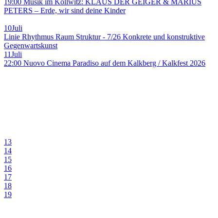
19:00 Musik im Kollwitz: KLAUS DER GEIGER & MARIUS
PETERS – Erde, wir sind deine Kinder
10
Juli
Linie Rhythmus Raum Struktur - 7/26 Konkrete und konstruktive
Gegenwartskunst
11
Juli
22:00 Nuovo Cinema Paradiso auf dem Kalkberg / Kalkfest 2026
13
14
15
16
17
18
19