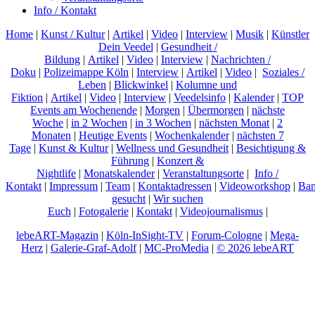
Info / Kontakt
Home
|
Kunst / Kultur
|
Artikel
|
Video
|
Interview
|
Musik
|
Künstler
Dein Veedel
|
Gesundheit /
Bildung
|
Artikel
|
Video
|
Interview
|
Nachrichten /
Doku
|
Polizeimappe Köln
|
Interview
|
Artikel
|
Video
|
Soziales /
Leben
|
Blickwinkel
|
Kolumne und
Fiktion
|
Artikel
|
Video
|
Interview
|
Veedelsinfo
|
Kalender
|
TOP
Events am Wochenende
|
Morgen
|
Übermorgen
|
nächste
Woche
|
in 2 Wochen
|
in 3 Wochen
|
nächsten Monat
|
2
Monaten
|
Heutige Events
|
Wochenkalender
|
nächsten 7
Tage
|
Kunst & Kultur
|
Wellness und Gesundheit
|
Besichtigung &
Führung
|
Konzert &
Nightlife
|
Monatskalender
|
Veranstaltungsorte
|
Info /
Kontakt
|
Impressum
|
Team
|
Kontaktadressen
|
Videoworkshop
|
Ban
gesucht
|
Wir suchen
Euch
|
Fotogalerie
|
Kontakt
|
Videojournalismus
|
lebeART-Magazin
|
Köln-InSight-TV
|
Forum-Cologne
|
Mega-
Herz
|
Galerie-Graf-Adolf
|
MC-ProMedia
|
© 2026 lebeART