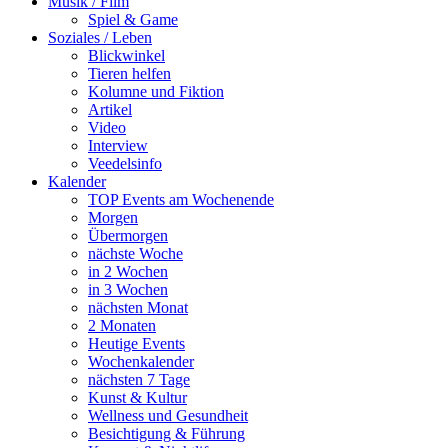
Musik / Film
Spiel & Game
Soziales / Leben
Blickwinkel
Tieren helfen
Kolumne und Fiktion
Artikel
Video
Interview
Veedelsinfo
Kalender
TOP Events am Wochenende
Morgen
Übermorgen
nächste Woche
in 2 Wochen
in 3 Wochen
nächsten Monat
2 Monaten
Heutige Events
Wochenkalender
nächsten 7 Tage
Kunst & Kultur
Wellness und Gesundheit
Besichtigung & Führung