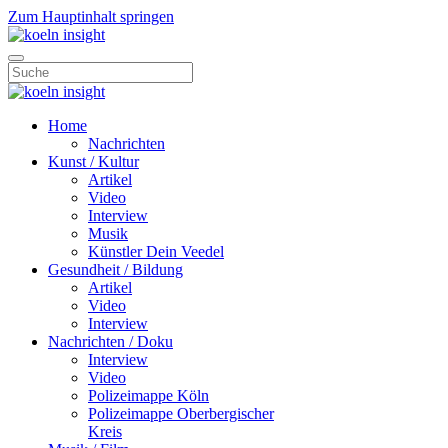
Zum Hauptinhalt springen
Home
Nachrichten
Kunst / Kultur
Artikel
Video
Interview
Musik
Künstler Dein Veedel
Gesundheit / Bildung
Artikel
Video
Interview
Nachrichten / Doku
Interview
Video
Polizeimappe Köln
Polizeimappe Oberbergischer
Kreis