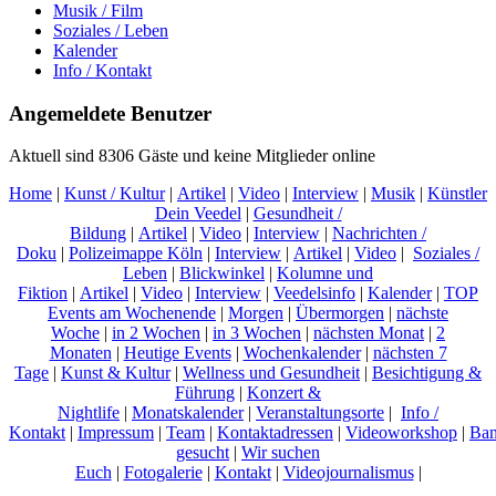
Musik / Film
Soziales / Leben
Kalender
Info / Kontakt
Angemeldete Benutzer
Aktuell sind 8306 Gäste und keine Mitglieder online
Home
|
Kunst / Kultur
|
Artikel
|
Video
|
Interview
|
Musik
|
Künstler
Dein Veedel
|
Gesundheit /
Bildung
|
Artikel
|
Video
|
Interview
|
Nachrichten /
Doku
|
Polizeimappe Köln
|
Interview
|
Artikel
|
Video
|
Soziales /
Leben
|
Blickwinkel
|
Kolumne und
Fiktion
|
Artikel
|
Video
|
Interview
|
Veedelsinfo
|
Kalender
|
TOP
Events am Wochenende
|
Morgen
|
Übermorgen
|
nächste
Woche
|
in 2 Wochen
|
in 3 Wochen
|
nächsten Monat
|
2
Monaten
|
Heutige Events
|
Wochenkalender
|
nächsten 7
Tage
|
Kunst & Kultur
|
Wellness und Gesundheit
|
Besichtigung &
Führung
|
Konzert &
Nightlife
|
Monatskalender
|
Veranstaltungsorte
|
Info /
Kontakt
|
Impressum
|
Team
|
Kontaktadressen
|
Videoworkshop
|
Ban
gesucht
|
Wir suchen
Euch
|
Fotogalerie
|
Kontakt
|
Videojournalismus
|