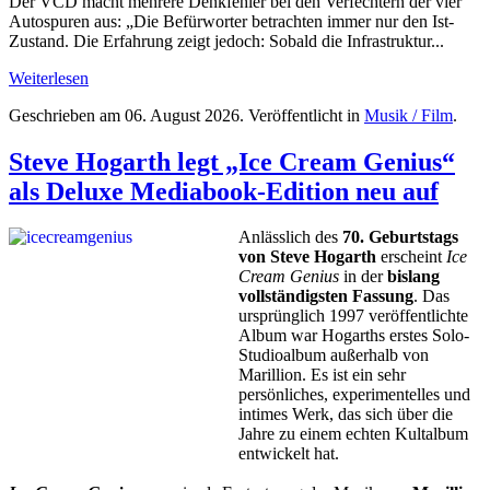
Der VCD macht mehrere Denkfehler bei den Verfechtern der vier
Autospuren aus: „Die Befürworter betrachten immer nur den Ist-
Zustand. Die Erfahrung zeigt jedoch: Sobald die Infrastruktur...
Weiterlesen
Geschrieben am
06. August 2026
. Veröffentlicht in
Musik / Film
.
Steve Hogarth legt „Ice Cream Genius“
als Deluxe Mediabook-Edition neu auf
Anlässlich des
70. Geburtstags
von Steve Hogarth
erscheint
Ice
Cream Genius
in der
bislang
vollständigsten Fassung
. Das
ursprünglich 1997 veröffentlichte
Album war Hogarths erstes Solo-
Studioalbum außerhalb von
Marillion. Es ist ein sehr
persönliches, experimentelles und
intimes Werk, das sich über die
Jahre zu einem echten Kultalbum
entwickelt hat.