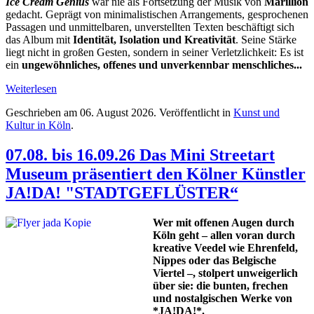
Ice Cream Genius
war nie als Fortsetzung der Musik von
Marillion
gedacht. Geprägt von minimalistischen Arrangements, gesprochenen
Passagen und unmittelbaren, unverstellten Texten beschäftigt sich
das Album mit
Identität, Isolation und Kreativität
. Seine Stärke
liegt nicht in großen Gesten, sondern in seiner Verletzlichkeit: Es ist
ein
ungewöhnliches, offenes und unverkennbar menschliches...
Weiterlesen
Geschrieben am
06. August 2026
. Veröffentlicht in
Kunst und
Kultur in Köln
.
07.08. bis 16.09.26 Das Mini Streetart
Museum präsentiert den Kölner Künstler
JA!DA! "STADTGEFLÜSTER“
Wer mit offenen Augen durch
Köln geht – allen voran durch
kreative Veedel wie Ehrenfeld,
Nippes oder das Belgische
Viertel –, stolpert unweigerlich
über sie: die bunten, frechen
und nostalgischen Werke von
*JA!DA!*.