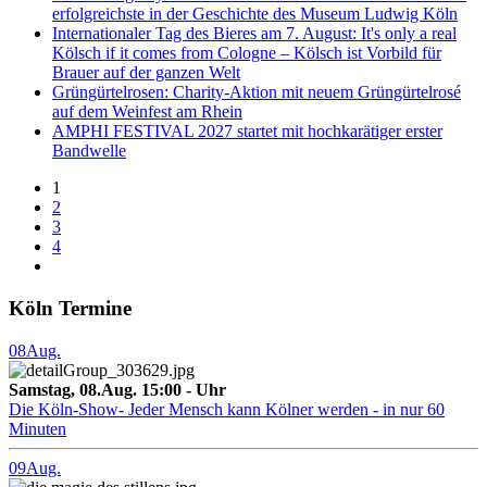
erfolgreichste in der Geschichte des Museum Ludwig Köln
Internationaler Tag des Bieres am 7. August: It's only a real
Kölsch if it comes from Cologne – Kölsch ist Vorbild für
Brauer auf der ganzen Welt
Grüngürtelrosen: Charity-Aktion mit neuem Grüngürtelrosé
auf dem Weinfest am Rhein
AMPHI FESTIVAL 2027 startet mit hochkarätiger erster
Bandwelle
1
2
3
4
Köln Termine
08
Aug.
Samstag, 08.Aug. 15:00 - Uhr
Die Köln-Show- Jeder Mensch kann Kölner werden - in nur 60
Minuten
09
Aug.