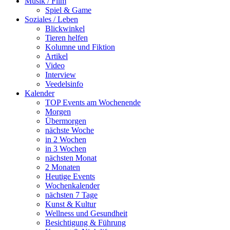
Musik / Film
Spiel & Game
Soziales / Leben
Blickwinkel
Tieren helfen
Kolumne und Fiktion
Artikel
Video
Interview
Veedelsinfo
Kalender
TOP Events am Wochenende
Morgen
Übermorgen
nächste Woche
in 2 Wochen
in 3 Wochen
nächsten Monat
2 Monaten
Heutige Events
Wochenkalender
nächsten 7 Tage
Kunst & Kultur
Wellness und Gesundheit
Besichtigung & Führung