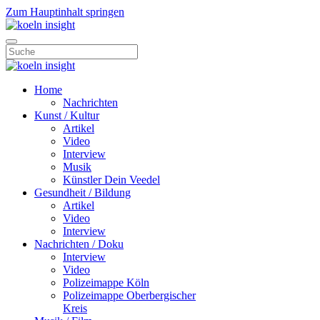
Zum Hauptinhalt springen
Home
Nachrichten
Kunst / Kultur
Artikel
Video
Interview
Musik
Künstler Dein Veedel
Gesundheit / Bildung
Artikel
Video
Interview
Nachrichten / Doku
Interview
Video
Polizeimappe Köln
Polizeimappe Oberbergischer
Kreis