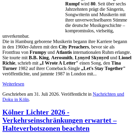
Rumpf
wird
80
. Seit über sechs
Jahrzehnten prägt die Sängerin,
Songwriterin und Musikerin mit
ihrer unverwechselbaren Stimme
die deutsche Musikgeschichte –
kompromisslos, vielseitig,
unverkennbar.
Die in Hamburg geborene Musikerin begann ihre Karriere begann
in den 1960er-Jahren mit den
City Preachers
, bevor sie als
Frontfrau von
Frumpy
und
Atlantis
internationalen Ruhm erlangte.
Sie tourte mit
B.B. King
,
Aerosmith
,
Lynyrd Skynyrd
und
Lionel
Richie
, schrieb mit
„I Wrote A Letter"
einen Song, den
Tina
Turner
1982 auf ihrer Comeback-Single
„Let's Stay Together"
veröffentlichte, und jammte 1987 in London mit...
Weiterlesen
Geschrieben am
31. Juli 2026
. Veröffentlicht in
Nachrichten und
Doku in Köln
.
Kölner Lichter 2026 -
Verkehrseinschränkungen erwartet –
Halteverbotszonen beachten