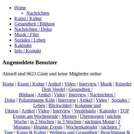
Home
Nachrichten
Kunst / Kultur
Gesundheit / Bildung
Nachrichten / Doku
Musik / Film
Soziales / Leben
Kalender
Info / Kontakt
Angemeldete Benutzer
Aktuell sind 9623 Gäste und keine Mitglieder online
Home
|
Kunst / Kultur
|
Artikel
|
Video
|
Interview
|
Musik
|
Künstler
Dein Veedel
|
Gesundheit /
Bildung
|
Artikel
|
Video
|
Interview
|
Nachrichten /
Doku
|
Polizeimappe Köln
|
Interview
|
Artikel
|
Video
|
Soziales /
Leben
|
Blickwinkel
|
Kolumne und
Fiktion
|
Artikel
|
Video
|
Interview
|
Veedelsinfo
|
Kalender
|
TOP
Events am Wochenende
|
Morgen
|
Übermorgen
|
nächste
Woche
|
in 2 Wochen
|
in 3 Wochen
|
nächsten Monat
|
2
Monaten
|
Heutige Events
|
Wochenkalender
|
nächsten 7
Tage
|
Kunst & Kultur
|
Wellness und Gesundheit
|
Besichtigung &