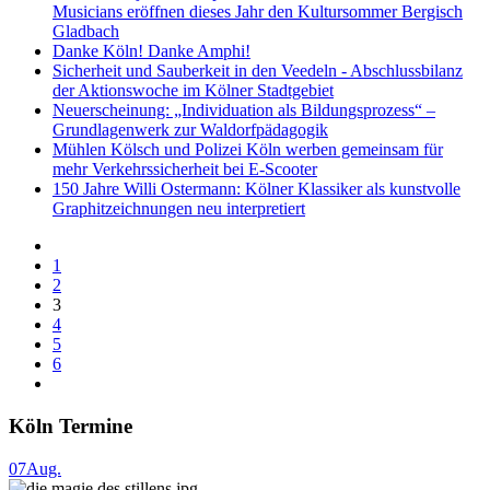
Musicians eröffnen dieses Jahr den Kultursommer Bergisch
Gladbach
Danke Köln! Danke Amphi!
Sicherheit und Sauberkeit in den Veedeln - Abschlussbilanz
der Aktionswoche im Kölner Stadtgebiet
Neuerscheinung: „Individuation als Bildungsprozess“ –
Grundlagenwerk zur Waldorfpädagogik
Mühlen Kölsch und Polizei Köln werben gemeinsam für
mehr Verkehrssicherheit bei E-Scooter
150 Jahre Willi Ostermann: Kölner Klassiker als kunstvolle
Graphitzeichnungen neu interpretiert
1
2
3
4
5
6
Köln Termine
07
Aug.