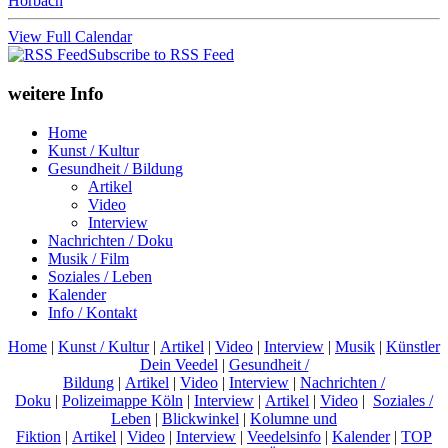
Horbach
View Full Calendar
Subscribe to RSS Feed
weitere Info
Home
Kunst / Kultur
Gesundheit / Bildung
Artikel
Video
Interview
Nachrichten / Doku
Musik / Film
Soziales / Leben
Kalender
Info / Kontakt
Home
|
Kunst / Kultur
|
Artikel
|
Video
|
Interview
|
Musik
|
Künstler
Dein Veedel
|
Gesundheit /
Bildung
|
Artikel
|
Video
|
Interview
|
Nachrichten /
Doku
|
Polizeimappe Köln
|
Interview
|
Artikel
|
Video
|
Soziales /
Leben
|
Blickwinkel
|
Kolumne und
Fiktion
|
Artikel
|
Video
|
Interview
|
Veedelsinfo
|
Kalender
|
TOP