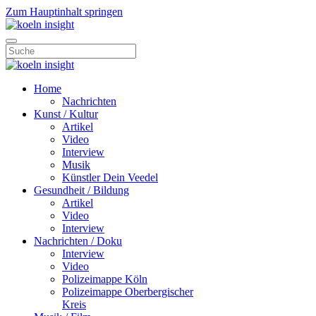
Zum Hauptinhalt springen
Home
Nachrichten
Kunst / Kultur
Artikel
Video
Interview
Musik
Künstler Dein Veedel
Gesundheit / Bildung
Artikel
Video
Interview
Nachrichten / Doku
Interview
Video
Polizeimappe Köln
Polizeimappe Oberbergischer
Kreis