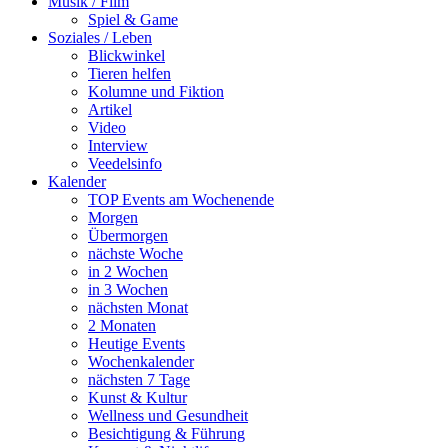
Musik / Film
Spiel & Game
Soziales / Leben
Blickwinkel
Tieren helfen
Kolumne und Fiktion
Artikel
Video
Interview
Veedelsinfo
Kalender
TOP Events am Wochenende
Morgen
Übermorgen
nächste Woche
in 2 Wochen
in 3 Wochen
nächsten Monat
2 Monaten
Heutige Events
Wochenkalender
nächsten 7 Tage
Kunst & Kultur
Wellness und Gesundheit
Besichtigung & Führung