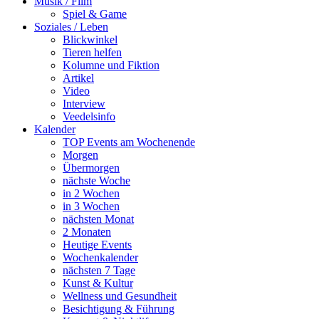
Musik / Film
Spiel & Game
Soziales / Leben
Blickwinkel
Tieren helfen
Kolumne und Fiktion
Artikel
Video
Interview
Veedelsinfo
Kalender
TOP Events am Wochenende
Morgen
Übermorgen
nächste Woche
in 2 Wochen
in 3 Wochen
nächsten Monat
2 Monaten
Heutige Events
Wochenkalender
nächsten 7 Tage
Kunst & Kultur
Wellness und Gesundheit
Besichtigung & Führung