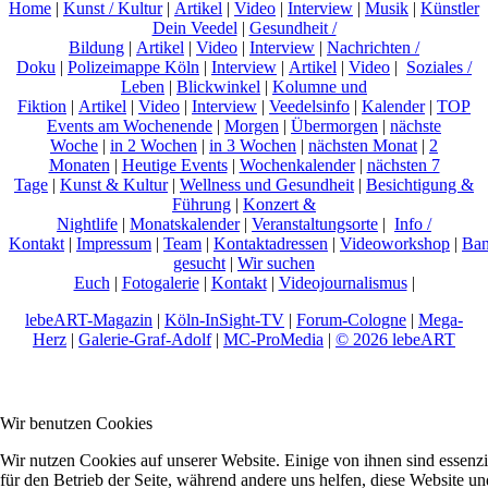
Home
|
Kunst / Kultur
|
Artikel
|
Video
|
Interview
|
Musik
|
Künstler
Dein Veedel
|
Gesundheit /
Bildung
|
Artikel
|
Video
|
Interview
|
Nachrichten /
Doku
|
Polizeimappe Köln
|
Interview
|
Artikel
|
Video
|
Soziales /
Leben
|
Blickwinkel
|
Kolumne und
Fiktion
|
Artikel
|
Video
|
Interview
|
Veedelsinfo
|
Kalender
|
TOP
Events am Wochenende
|
Morgen
|
Übermorgen
|
nächste
Woche
|
in 2 Wochen
|
in 3 Wochen
|
nächsten Monat
|
2
Monaten
|
Heutige Events
|
Wochenkalender
|
nächsten 7
Tage
|
Kunst & Kultur
|
Wellness und Gesundheit
|
Besichtigung &
Führung
|
Konzert &
Nightlife
|
Monatskalender
|
Veranstaltungsorte
|
Info /
Kontakt
|
Impressum
|
Team
|
Kontaktadressen
|
Videoworkshop
|
Ban
gesucht
|
Wir suchen
Euch
|
Fotogalerie
|
Kontakt
|
Videojournalismus
|
lebeART-Magazin
|
Köln-InSight-TV
|
Forum-Cologne
|
Mega-
Herz
|
Galerie-Graf-Adolf
|
MC-ProMedia
|
© 2026 lebeART
Wir benutzen Cookies
Wir nutzen Cookies auf unserer Website. Einige von ihnen sind essenzi
für den Betrieb der Seite, während andere uns helfen, diese Website un