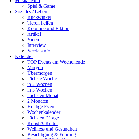
Musik / Film
Spiel & Game
Soziales / Leben
Blickwinkel
Tieren helfen
Kolumne und Fiktion
Artikel
Video
Interview
Veedelsinfo
Kalender
TOP Events am Wochenende
Morgen
Übermorgen
nächste Woche
in 2 Wochen
in 3 Wochen
nächsten Monat
2 Monaten
Heutige Events
Wochenkalender
nächsten 7 Tage
Kunst & Kultur
Wellness und Gesundheit
Besichtigung & Führung