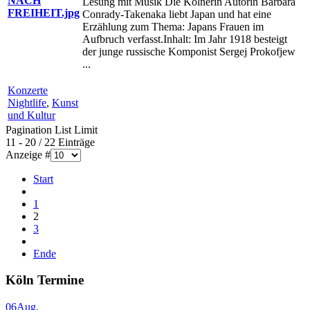
Lesung mit Musik Die Kölnerin Autorin Barbara
Conrady-Takenaka liebt Japan und hat eine
Erzählung zum Thema: Japans Frauen im
Aufbruch verfasst.Inhalt: Im Jahr 1918 besteigt
der junge russische Komponist Sergej Prokofjew
...
Konzerte
Nightlife
,
Kunst
und Kultur
Pagination List Limit
11 - 20 / 22 Einträge
Anzeige #
Start
1
2
3
Ende
Köln Termine
06
Aug.