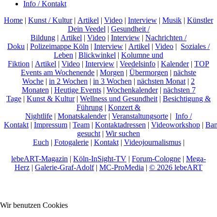
Info / Kontakt
Home
|
Kunst / Kultur
|
Artikel
|
Video
|
Interview
|
Musik
|
Künstler
Dein Veedel
|
Gesundheit /
Bildung
|
Artikel
|
Video
|
Interview
|
Nachrichten /
Doku
|
Polizeimappe Köln
|
Interview
|
Artikel
|
Video
|
Soziales /
Leben
|
Blickwinkel
|
Kolumne und
Fiktion
|
Artikel
|
Video
|
Interview
|
Veedelsinfo
|
Kalender
|
TOP
Events am Wochenende
|
Morgen
|
Übermorgen
|
nächste
Woche
|
in 2 Wochen
|
in 3 Wochen
|
nächsten Monat
|
2
Monaten
|
Heutige Events
|
Wochenkalender
|
nächsten 7
Tage
|
Kunst & Kultur
|
Wellness und Gesundheit
|
Besichtigung &
Führung
|
Konzert &
Nightlife
|
Monatskalender
|
Veranstaltungsorte
|
Info /
Kontakt
|
Impressum
|
Team
|
Kontaktadressen
|
Videoworkshop
|
Ban
gesucht
|
Wir suchen
Euch
|
Fotogalerie
|
Kontakt
|
Videojournalismus
|
lebeART-Magazin
|
Köln-InSight-TV
|
Forum-Cologne
|
Mega-
Herz
|
Galerie-Graf-Adolf
|
MC-ProMedia
|
© 2026 lebeART
Wir benutzen Cookies