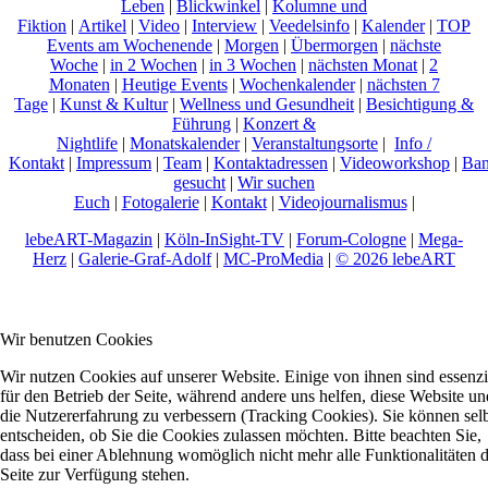
Leben
|
Blickwinkel
|
Kolumne und
Fiktion
|
Artikel
|
Video
|
Interview
|
Veedelsinfo
|
Kalender
|
TOP
Events am Wochenende
|
Morgen
|
Übermorgen
|
nächste
Woche
|
in 2 Wochen
|
in 3 Wochen
|
nächsten Monat
|
2
Monaten
|
Heutige Events
|
Wochenkalender
|
nächsten 7
Tage
|
Kunst & Kultur
|
Wellness und Gesundheit
|
Besichtigung &
Führung
|
Konzert &
Nightlife
|
Monatskalender
|
Veranstaltungsorte
|
Info /
Kontakt
|
Impressum
|
Team
|
Kontaktadressen
|
Videoworkshop
|
Ban
gesucht
|
Wir suchen
Euch
|
Fotogalerie
|
Kontakt
|
Videojournalismus
|
lebeART-Magazin
|
Köln-InSight-TV
|
Forum-Cologne
|
Mega-
Herz
|
Galerie-Graf-Adolf
|
MC-ProMedia
|
© 2026 lebeART
Wir benutzen Cookies
Wir nutzen Cookies auf unserer Website. Einige von ihnen sind essenzi
für den Betrieb der Seite, während andere uns helfen, diese Website un
die Nutzererfahrung zu verbessern (Tracking Cookies). Sie können sel
entscheiden, ob Sie die Cookies zulassen möchten. Bitte beachten Sie,
dass bei einer Ablehnung womöglich nicht mehr alle Funktionalitäten 
Seite zur Verfügung stehen.