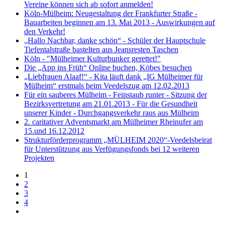
Vereine können sich ab sofort anmelden!
Köln-Mülheim: Neugestaltung der Frankfurter Straße -
Bauarbeiten beginnen am 13. Mai 2013 - Auswirkungen auf
den Verkehr!
„Hallo Nachbar, danke schön“ - Schüler der Hauptschule
Tiefentalstraße bastelten aus Jeansresten Taschen
Köln - "Mülheimer Kulturbunker gerettet!"
Die „App ins Früh“ Online buchen, Köbes besuchen
„Liebfrauen Alaaf!“ - Kita läuft dank „IG Mülheimer für
Mülheim“ erstmals beim Veedelszug am 12.02.2013
Für ein sauberes Mülheim - Feinstaub runter - Sitzung der
Bezirksvertretung am 21.01.2013 - Für die Gesundheit
unserer Kinder - Durchgangsverkehr raus aus Mülheim
2. caritativer Adventsmarkt am Mülheimer Rheinufer am
15.und 16.12.2012
Strukturförderprogramm „MÜLHEIM 2020“-Veedelsbeirat
für Unterstützung aus Verfügungsfonds bei 12 weiteren
Projekten
1
2
3
4