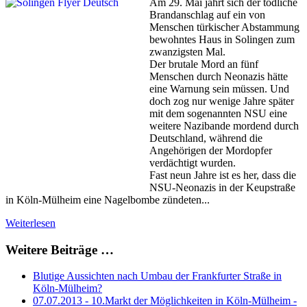
Am 29. Mai jährt sich der tödliche
Brandanschlag auf ein von
Menschen türkischer Abstammung
bewohntes Haus in Solingen zum
zwanzigsten Mal.
Der brutale Mord an fünf
Menschen durch Neonazis hätte
eine Warnung sein müssen. Und
doch zog nur wenige Jahre später
mit dem sogenannten NSU eine
weitere Nazibande mordend durch
Deutschland, während die
Angehörigen der Mordopfer
verdächtigt wurden.
Fast neun Jahre ist es her, dass die
NSU-Neonazis in der Keupstraße
in Köln-Mülheim eine Nagelbombe zündeten...
Weiterlesen
Weitere Beiträge …
Blutige Aussichten nach Umbau der Frankfurter Straße in
Köln-Mülheim?
07.07.2013 - 10.Markt der Möglichkeiten in Köln-Mülheim -