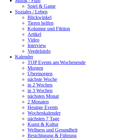
Musik / Film
Spiel & Game
Soziales / Leben
Blickwinkel
Tieren helfen
Kolumne und Fiktion
Artikel
Video
Interview
Veedelsinfo
Kalender
TOP Events am Wochenende
Morgen
Übermorgen
nächste Woche
in 2 Wochen
in 3 Wochen
nächsten Monat
2 Monaten
Heutige Events
Wochenkalender
nächsten 7 Tage
Kunst & Kultur
Wellness und Gesundheit
Besichtigung & Führung