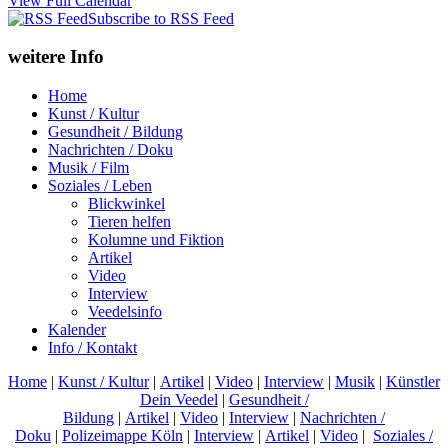
View Full Calendar
Subscribe to RSS Feed
weitere Info
Home
Kunst / Kultur
Gesundheit / Bildung
Nachrichten / Doku
Musik / Film
Soziales / Leben
Blickwinkel
Tieren helfen
Kolumne und Fiktion
Artikel
Video
Interview
Veedelsinfo
Kalender
Info / Kontakt
Home
|
Kunst / Kultur
|
Artikel
|
Video
|
Interview
|
Musik
|
Künstler
Dein Veedel
|
Gesundheit /
Bildung
|
Artikel
|
Video
|
Interview
|
Nachrichten /
Doku
|
Polizeimappe Köln
|
Interview
|
Artikel
|
Video
|
Soziales /