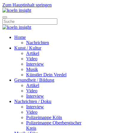
Zum Hauptinhalt springen
Home
Nachrichten
Kunst / Kultur
Artikel
Video
Interview
Musik
Künstler Dein Veedel
Gesundheit / Bildung
Artikel
Video
Interview
Nachrichten / Doku
Interview
Video
Polizeimappe Köln
Polizeimappe Oberbergischer
Kreis