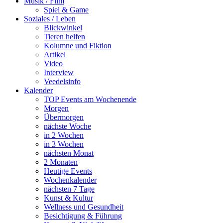
Musik / Film
Spiel & Game
Soziales / Leben
Blickwinkel
Tieren helfen
Kolumne und Fiktion
Artikel
Video
Interview
Veedelsinfo
Kalender
TOP Events am Wochenende
Morgen
Übermorgen
nächste Woche
in 2 Wochen
in 3 Wochen
nächsten Monat
2 Monaten
Heutige Events
Wochenkalender
nächsten 7 Tage
Kunst & Kultur
Wellness und Gesundheit
Besichtigung & Führung