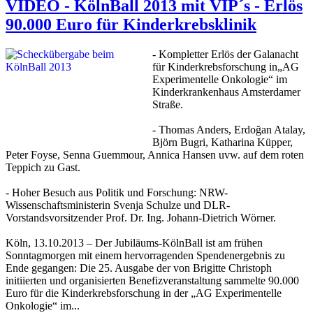
VIDEO - KölnBall 2013 mit VIP´s - Erlös
90.000 Euro für Kinderkrebsklinik
- Kompletter Erlös der Galanacht
für Kinderkrebsforschung in„AG
Experimentelle Onkologie“ im
Kinderkrankenhaus Amsterdamer
Straße.
- Thomas Anders, Erdoğan Atalay,
Björn Bugri, Katharina Küpper,
Peter Foyse, Senna Guemmour, Annica Hansen uvw. auf dem roten
Teppich zu Gast.
- Hoher Besuch aus Politik und Forschung: NRW-
Wissenschaftsministerin Svenja Schulze und DLR-
Vorstandsvorsitzender Prof. Dr. Ing. Johann-Dietrich Wörner.
Köln, 13.10.2013 – Der Jubiläums-KölnBall ist am frühen
Sonntagmorgen mit einem hervorragenden Spendenergebnis zu
Ende gegangen: Die 25. Ausgabe der von Brigitte Christoph
initiierten und organisierten Benefizveranstaltung sammelte 90.000
Euro für die Kinderkrebsforschung in der „AG Experimentelle
Onkologie“ im...