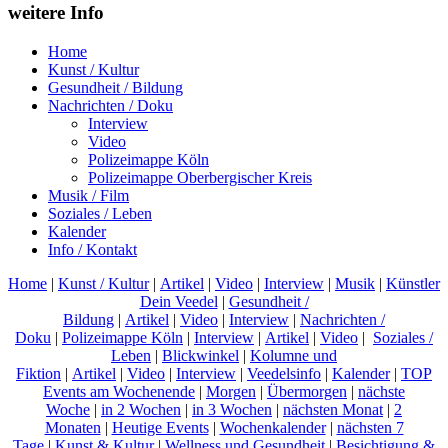
weitere Info
Home
Kunst / Kultur
Gesundheit / Bildung
Nachrichten / Doku
Interview
Video
Polizeimappe Köln
Polizeimappe Oberbergischer Kreis
Musik / Film
Soziales / Leben
Kalender
Info / Kontakt
Home
|
Kunst / Kultur
|
Artikel
|
Video
|
Interview
|
Musik
|
Künstler
Dein Veedel
|
Gesundheit /
Bildung
|
Artikel
|
Video
|
Interview
|
Nachrichten /
Doku
|
Polizeimappe Köln
|
Interview
|
Artikel
|
Video
|
Soziales /
Leben
|
Blickwinkel
|
Kolumne und
Fiktion
|
Artikel
|
Video
|
Interview
|
Veedelsinfo
|
Kalender
|
TOP
Events am Wochenende
|
Morgen
|
Übermorgen
|
nächste
Woche
|
in 2 Wochen
|
in 3 Wochen
|
nächsten Monat
|
2
Monaten
|
Heutige Events
|
Wochenkalender
|
nächsten 7
Tage
|
Kunst & Kultur
|
Wellness und Gesundheit
|
Besichtigung &