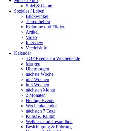
Musik / Film
Spiel & Game
Soziales / Leben
Blickwinkel
Tieren helfen
Kolumne und Fiktion
Artikel
Video
Interview
Veedelsinfo
Kalender
TOP Events am Wochenende
Morgen
Übermorgen
nächste Woche
in 2 Wochen
in 3 Wochen
nächsten Monat
2 Monaten
Heutige Events
Wochenkalender
nächsten 7 Tage
Kunst & Kultur
Wellness und Gesundheit
Besichtigung & Führung