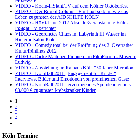
Modewaren
VIDEO - Koeln-InSight.TV auf dem Kölner Oktoberfest
VIDEO - Der Run of Colours - Ein Lauf so bunt wie das
Leben zugunsten der AIDSHILFE KÖLN
VIDEO - HöVi-Land 2012 Abschlußveranstaltung Köln-
InSight.TV berichtet
VIDEO - Geordnetes Chaos im Labyrinth III Wasser im
Hinterhofsalon Köln
VIDEO - Comedy total bei der Eröffnung des 2. Overrather
Kulturfrühlings 2012
VIDEO - Dicke Mädchen Premiere im FilmForum - Museum
Ludwig
VIDEO - Ausstellung im Rathaus Köln "50 Jahre Migration"
VIDEO - KölnBall 2011 „Engagement für Kinder“
Interviews, Bilder und Emotionen von prominenten Gäste
VIDEO - KölnBall 2011 hervorragendes Spendenergebnis
63.000 € zugunsten krebskranker Kinder
1
2
3
4
Köln Termine