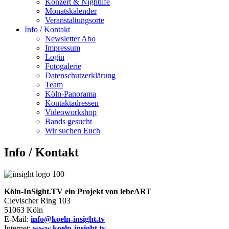
Konzert & Nightlife
Monatskalender
Veranstaltungsorte
Info / Kontakt
Newsletter Abo
Impressum
Login
Fotogalerie
Datenschutzerklärung
Team
Köln-Panorama
Kontaktadressen
Videoworkshop
Bands gesucht
Wir suchen Euch
Info / Kontakt
Köln-InSight.TV ein Projekt von lebe
ART
Clevischer Ring 103
51063 Köln
E-Mail:
info@koeln-insight.tv
Internet:
www.koeln-insight.tv