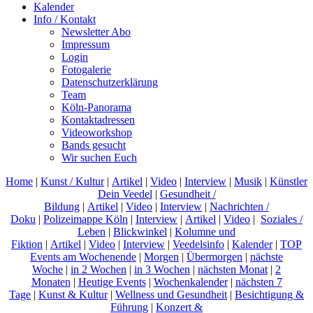
Kalender
Info / Kontakt
Newsletter Abo
Impressum
Login
Fotogalerie
Datenschutzerklärung
Team
Köln-Panorama
Kontaktadressen
Videoworkshop
Bands gesucht
Wir suchen Euch
Home
|
Kunst / Kultur
|
Artikel
|
Video
|
Interview
|
Musik
|
Künstler
Dein Veedel
|
Gesundheit /
Bildung
|
Artikel
|
Video
|
Interview
|
Nachrichten /
Doku
|
Polizeimappe Köln
|
Interview
|
Artikel
|
Video
|
Soziales /
Leben
|
Blickwinkel
|
Kolumne und
Fiktion
|
Artikel
|
Video
|
Interview
|
Veedelsinfo
|
Kalender
|
TOP
Events am Wochenende
|
Morgen
|
Übermorgen
|
nächste
Woche
|
in 2 Wochen
|
in 3 Wochen
|
nächsten Monat
|
2
Monaten
|
Heutige Events
|
Wochenkalender
|
nächsten 7
Tage
|
Kunst & Kultur
|
Wellness und Gesundheit
|
Besichtigung &
Führung
|
Konzert &