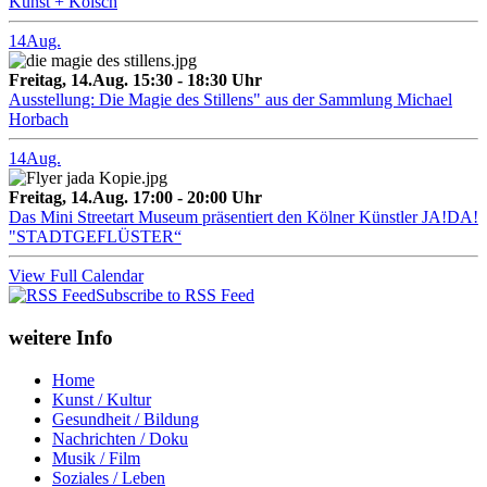
Kunst + Kölsch
14
Aug.
Freitag, 14.Aug. 15:30 - 18:30 Uhr
Ausstellung: Die Magie des Stillens" aus der Sammlung Michael
Horbach
14
Aug.
Freitag, 14.Aug. 17:00 - 20:00 Uhr
Das Mini Streetart Museum präsentiert den Kölner Künstler JA!DA!
"STADTGEFLÜSTER“
View Full Calendar
Subscribe to RSS Feed
weitere Info
Home
Kunst / Kultur
Gesundheit / Bildung
Nachrichten / Doku
Musik / Film
Soziales / Leben