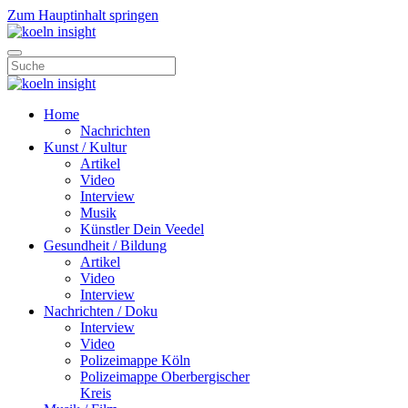
Zum Hauptinhalt springen
Home
Nachrichten
Kunst / Kultur
Artikel
Video
Interview
Musik
Künstler Dein Veedel
Gesundheit / Bildung
Artikel
Video
Interview
Nachrichten / Doku
Interview
Video
Polizeimappe Köln
Polizeimappe Oberbergischer
Kreis