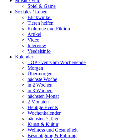
Musik / Film
Spiel & Game
Soziales / Leben
Blickwinkel
Tieren helfen
Kolumne und Fiktion
Artikel
Video
Interview
Veedelsinfo
Kalender
TOP Events am Wochenende
Morgen
Übermorgen
nächste Woche
in 2 Wochen
in 3 Wochen
nächsten Monat
2 Monaten
Heutige Events
Wochenkalender
nächsten 7 Tage
Kunst & Kultur
Wellness und Gesundheit
Besichtigung & Führung