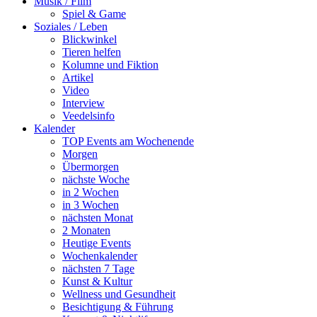
Musik / Film
Spiel & Game
Soziales / Leben
Blickwinkel
Tieren helfen
Kolumne und Fiktion
Artikel
Video
Interview
Veedelsinfo
Kalender
TOP Events am Wochenende
Morgen
Übermorgen
nächste Woche
in 2 Wochen
in 3 Wochen
nächsten Monat
2 Monaten
Heutige Events
Wochenkalender
nächsten 7 Tage
Kunst & Kultur
Wellness und Gesundheit
Besichtigung & Führung