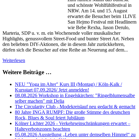
und schönste Wohlfühlfestival in
NRW. Am 14. und 15. August
erwartet die Besucher beim 1LIVE
San Hejmo Festival mit Headlinern
wie Bebe Rexha, Jason Derulo,
Marteria, SDP u. v. m. ein Wochenende voller musikalischer
Highlights, genussvollem Street-Food und bunter Street Art. Neben
den beliebten DIY-Aktionen, die in diesem Jahr zurückkehren,
dürfen sich die Besucher auf eine Reihe an Neuerung auf dem...
Weiterlesen
Weitere Beiträge …
NEU "Yoga im Alter" Kurs III (Montag) / Köln-Kalk /
Kursstart 07.09.2026/ Jetzt anmelden!
08.08.2026 Workshop in Engelskirchen: "Ringelblumensalbe
selber machen" mit Delia
The Circularity Club - Modekreislauf neu gedacht & gemacht
80 Jahre INGA RUMPF: Die große Stimme des deutschen
Rock, Blues & Soul feiert Jubiläum
Kölner Lichter 2026 - Verkehrseinschränkungen erwartet –
Halteverbotszonen beachten
05.08.2026 Ausstellung „Leben unter demselben Himmel“ zu