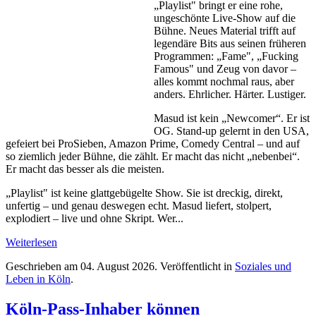
„Playlist" bringt er eine rohe,
ungeschönte Live-Show auf die
Bühne. Neues Material trifft auf
legendäre Bits aus seinen früheren
Programmen: „Fame", „Fucking
Famous" und Zeug von davor –
alles kommt nochmal raus, aber
anders. Ehrlicher. Härter. Lustiger.
Masud ist kein „Newcomer“. Er ist
OG. Stand-up gelernt in den USA,
gefeiert bei ProSieben, Amazon Prime, Comedy Central – und auf
so ziemlich jeder Bühne, die zählt. Er macht das nicht „nebenbei“.
Er macht das besser als die meisten.
„Playlist" ist keine glattgebügelte Show. Sie ist dreckig, direkt,
unfertig – und genau deswegen echt. Masud liefert, stolpert,
explodiert – live und ohne Skript. Wer...
Weiterlesen
Geschrieben am
04. August 2026
. Veröffentlicht in
Soziales und
Leben in Köln
.
Köln-Pass-Inhaber können