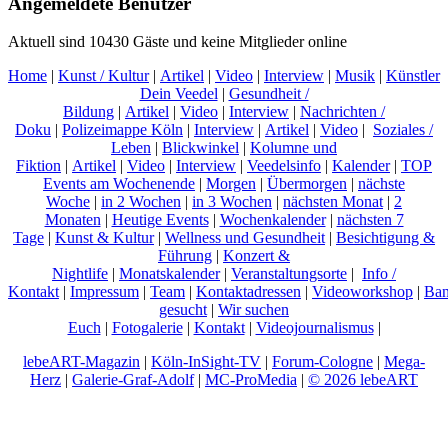
Angemeldete Benutzer
Aktuell sind 10430 Gäste und keine Mitglieder online
Home
|
Kunst / Kultur
|
Artikel
|
Video
|
Interview
|
Musik
|
Künstler
Dein Veedel
|
Gesundheit /
Bildung
|
Artikel
|
Video
|
Interview
|
Nachrichten /
Doku
|
Polizeimappe Köln
|
Interview
|
Artikel
|
Video
|
Soziales /
Leben
|
Blickwinkel
|
Kolumne und
Fiktion
|
Artikel
|
Video
|
Interview
|
Veedelsinfo
|
Kalender
|
TOP
Events am Wochenende
|
Morgen
|
Übermorgen
|
nächste
Woche
|
in 2 Wochen
|
in 3 Wochen
|
nächsten Monat
|
2
Monaten
|
Heutige Events
|
Wochenkalender
|
nächsten 7
Tage
|
Kunst & Kultur
|
Wellness und Gesundheit
|
Besichtigung &
Führung
|
Konzert &
Nightlife
|
Monatskalender
|
Veranstaltungsorte
|
Info /
Kontakt
|
Impressum
|
Team
|
Kontaktadressen
|
Videoworkshop
|
Ban
gesucht
|
Wir suchen
Euch
|
Fotogalerie
|
Kontakt
|
Videojournalismus
|
lebeART-Magazin
|
Köln-InSight-TV
|
Forum-Cologne
|
Mega-
Herz
|
Galerie-Graf-Adolf
|
MC-ProMedia
|
© 2026 lebeART