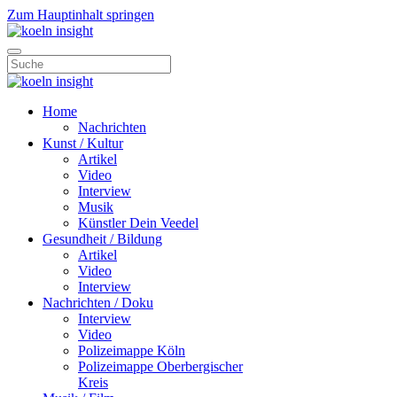
Zum Hauptinhalt springen
Home
Nachrichten
Kunst / Kultur
Artikel
Video
Interview
Musik
Künstler Dein Veedel
Gesundheit / Bildung
Artikel
Video
Interview
Nachrichten / Doku
Interview
Video
Polizeimappe Köln
Polizeimappe Oberbergischer
Kreis