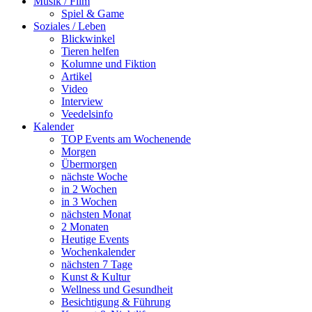
Musik / Film
Spiel & Game
Soziales / Leben
Blickwinkel
Tieren helfen
Kolumne und Fiktion
Artikel
Video
Interview
Veedelsinfo
Kalender
TOP Events am Wochenende
Morgen
Übermorgen
nächste Woche
in 2 Wochen
in 3 Wochen
nächsten Monat
2 Monaten
Heutige Events
Wochenkalender
nächsten 7 Tage
Kunst & Kultur
Wellness und Gesundheit
Besichtigung & Führung