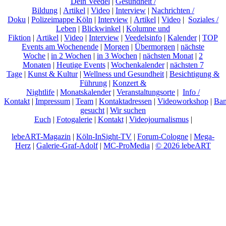
Dein Veedel
|
Gesundheit /
Bildung
|
Artikel
|
Video
|
Interview
|
Nachrichten /
Doku
|
Polizeimappe Köln
|
Interview
|
Artikel
|
Video
|
Soziales /
Leben
|
Blickwinkel
|
Kolumne und
Fiktion
|
Artikel
|
Video
|
Interview
|
Veedelsinfo
|
Kalender
|
TOP
Events am Wochenende
|
Morgen
|
Übermorgen
|
nächste
Woche
|
in 2 Wochen
|
in 3 Wochen
|
nächsten Monat
|
2
Monaten
|
Heutige Events
|
Wochenkalender
|
nächsten 7
Tage
|
Kunst & Kultur
|
Wellness und Gesundheit
|
Besichtigung &
Führung
|
Konzert &
Nightlife
|
Monatskalender
|
Veranstaltungsorte
|
Info /
Kontakt
|
Impressum
|
Team
|
Kontaktadressen
|
Videoworkshop
|
Ban
gesucht
|
Wir suchen
Euch
|
Fotogalerie
|
Kontakt
|
Videojournalismus
|
lebeART-Magazin
|
Köln-InSight-TV
|
Forum-Cologne
|
Mega-
Herz
|
Galerie-Graf-Adolf
|
MC-ProMedia
|
© 2026 lebeART