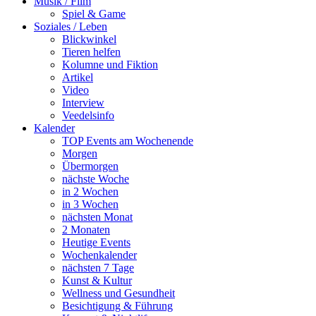
Musik / Film
Spiel & Game
Soziales / Leben
Blickwinkel
Tieren helfen
Kolumne und Fiktion
Artikel
Video
Interview
Veedelsinfo
Kalender
TOP Events am Wochenende
Morgen
Übermorgen
nächste Woche
in 2 Wochen
in 3 Wochen
nächsten Monat
2 Monaten
Heutige Events
Wochenkalender
nächsten 7 Tage
Kunst & Kultur
Wellness und Gesundheit
Besichtigung & Führung