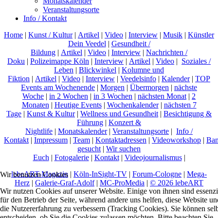
Monatskalender
Veranstaltungsorte
Info / Kontakt
Home
|
Kunst / Kultur
|
Artikel
|
Video
|
Interview
|
Musik
|
Künstler
Dein Veedel
|
Gesundheit /
Bildung
|
Artikel
|
Video
|
Interview
|
Nachrichten /
Doku
|
Polizeimappe Köln
|
Interview
|
Artikel
|
Video
|
Soziales /
Leben
|
Blickwinkel
|
Kolumne und
Fiktion
|
Artikel
|
Video
|
Interview
|
Veedelsinfo
|
Kalender
|
TOP
Events am Wochenende
|
Morgen
|
Übermorgen
|
nächste
Woche
|
in 2 Wochen
|
in 3 Wochen
|
nächsten Monat
|
2
Monaten
|
Heutige Events
|
Wochenkalender
|
nächsten 7
Tage
|
Kunst & Kultur
|
Wellness und Gesundheit
|
Besichtigung &
Führung
|
Konzert &
Nightlife
|
Monatskalender
|
Veranstaltungsorte
|
Info /
Kontakt
|
Impressum
|
Team
|
Kontaktadressen
|
Videoworkshop
|
Ban
gesucht
|
Wir suchen
Euch
|
Fotogalerie
|
Kontakt
|
Videojournalismus
|
lebeART-Magazin
|
Köln-InSight-TV
|
Forum-Cologne
|
Mega-
Wir benutzen Cookies
Herz
|
Galerie-Graf-Adolf
|
MC-ProMedia
|
© 2026 lebeART
Wir nutzen Cookies auf unserer Website. Einige von ihnen sind essenzi
für den Betrieb der Seite, während andere uns helfen, diese Website un
die Nutzererfahrung zu verbessern (Tracking Cookies). Sie können sel
entscheiden, ob Sie die Cookies zulassen möchten. Bitte beachten Sie,