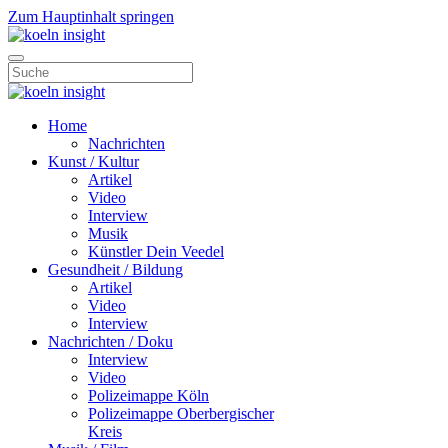
Zum Hauptinhalt springen
Home
Nachrichten
Kunst / Kultur
Artikel
Video
Interview
Musik
Künstler Dein Veedel
Gesundheit / Bildung
Artikel
Video
Interview
Nachrichten / Doku
Interview
Video
Polizeimappe Köln
Polizeimappe Oberbergischer
Kreis