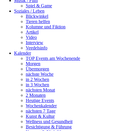
Musik / Film
Spiel & Game
Soziales / Leben
Blickwinkel
Tieren helfen
Kolumne und Fiktion
Artikel
Video
Interview
Veedelsinfo
Kalender
TOP Events am Wochenende
Morgen
Übermorgen
nächste Woche
in 2 Wochen
in 3 Wochen
nächsten Monat
2 Monaten
Heutige Events
Wochenkalender
nächsten 7 Tage
Kunst & Kultur
Wellness und Gesundheit
Besichtigung & Führung