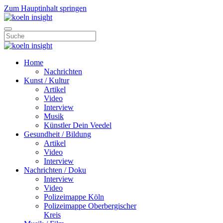
Zum Hauptinhalt springen
Home
Nachrichten
Kunst / Kultur
Artikel
Video
Interview
Musik
Künstler Dein Veedel
Gesundheit / Bildung
Artikel
Video
Interview
Nachrichten / Doku
Interview
Video
Polizeimappe Köln
Polizeimappe Oberbergischer
Kreis