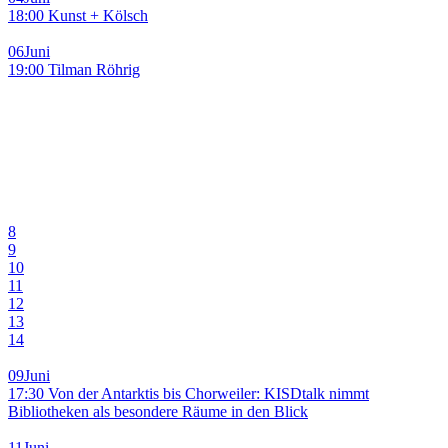
18:00 Kunst + Kölsch
06
Juni
19:00 Tilman Röhrig
8
9
10
11
12
13
14
09
Juni
17:30 Von der Antarktis bis Chorweiler: KISDtalk nimmt
Bibliotheken als besondere Räume in den Blick
11
Juni