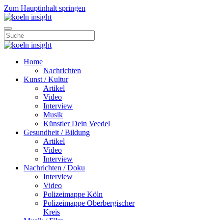
Zum Hauptinhalt springen
Home
Nachrichten
Kunst / Kultur
Artikel
Video
Interview
Musik
Künstler Dein Veedel
Gesundheit / Bildung
Artikel
Video
Interview
Nachrichten / Doku
Interview
Video
Polizeimappe Köln
Polizeimappe Oberbergischer
Kreis