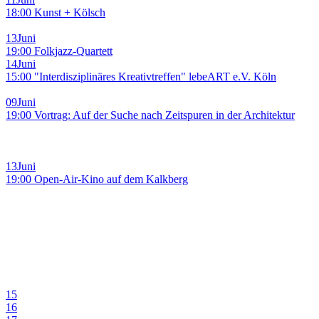
18:00 Kunst + Kölsch
13
Juni
19:00 Folkjazz-Quartett
14
Juni
15:00 "Interdisziplinäres Kreativtreffen" lebeART e.V. Köln
09
Juni
19:00 Vortrag: Auf der Suche nach Zeitspuren in der Architektur
13
Juni
19:00 Open-Air-Kino auf dem Kalkberg
15
16