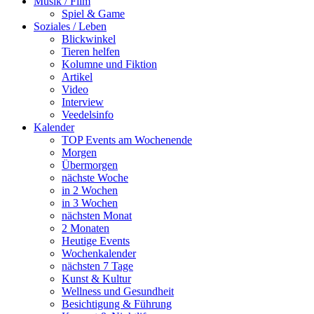
Musik / Film
Spiel & Game
Soziales / Leben
Blickwinkel
Tieren helfen
Kolumne und Fiktion
Artikel
Video
Interview
Veedelsinfo
Kalender
TOP Events am Wochenende
Morgen
Übermorgen
nächste Woche
in 2 Wochen
in 3 Wochen
nächsten Monat
2 Monaten
Heutige Events
Wochenkalender
nächsten 7 Tage
Kunst & Kultur
Wellness und Gesundheit
Besichtigung & Führung