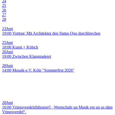
24
25
26
27
28
23
Juni
19:00 Vortrag: Mit Architektur den Status Quo durchbrechen
25
Juni
18:00 Kunst + Kölsch
26
Juni
19:00 Zwischen Klangmalerei
28
Juni
14:00 Mosaik-e.V. Köln "Sommerfest 2026"
28
Juni
16:00 Vringsveedelsführung© „Weetschafe un Musik em un us däm
Vringsveedel“.