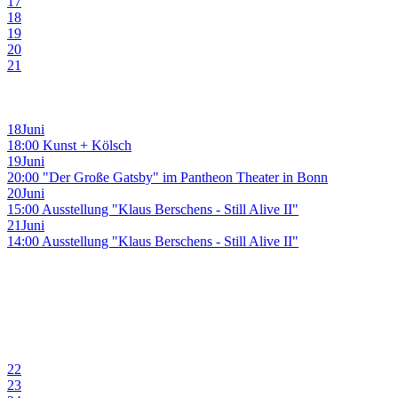
17
18
19
20
21
18
Juni
18:00 Kunst + Kölsch
19
Juni
20:00 "Der Große Gatsby" im Pantheon Theater in Bonn
20
Juni
15:00 Ausstellung "Klaus Berschens - Still Alive II"
21
Juni
14:00 Ausstellung "Klaus Berschens - Still Alive II"
22
23