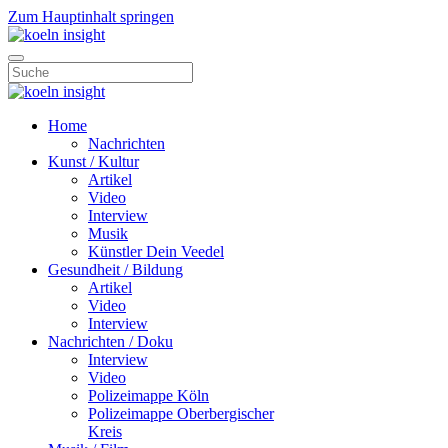
Zum Hauptinhalt springen
Home
Nachrichten
Kunst / Kultur
Artikel
Video
Interview
Musik
Künstler Dein Veedel
Gesundheit / Bildung
Artikel
Video
Interview
Nachrichten / Doku
Interview
Video
Polizeimappe Köln
Polizeimappe Oberbergischer
Kreis