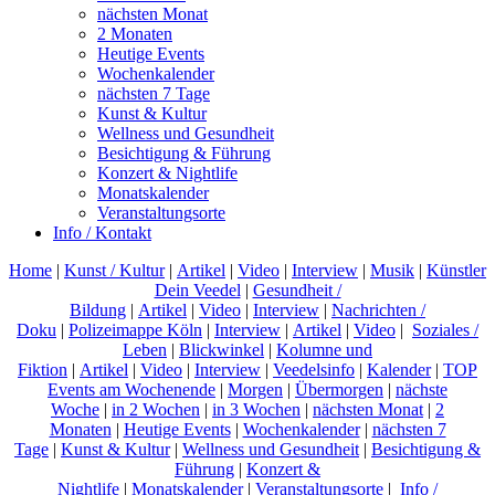
nächsten Monat
2 Monaten
Heutige Events
Wochenkalender
nächsten 7 Tage
Kunst & Kultur
Wellness und Gesundheit
Besichtigung & Führung
Konzert & Nightlife
Monatskalender
Veranstaltungsorte
Info / Kontakt
Home
|
Kunst / Kultur
|
Artikel
|
Video
|
Interview
|
Musik
|
Künstler
Dein Veedel
|
Gesundheit /
Bildung
|
Artikel
|
Video
|
Interview
|
Nachrichten /
Doku
|
Polizeimappe Köln
|
Interview
|
Artikel
|
Video
|
Soziales /
Leben
|
Blickwinkel
|
Kolumne und
Fiktion
|
Artikel
|
Video
|
Interview
|
Veedelsinfo
|
Kalender
|
TOP
Events am Wochenende
|
Morgen
|
Übermorgen
|
nächste
Woche
|
in 2 Wochen
|
in 3 Wochen
|
nächsten Monat
|
2
Monaten
|
Heutige Events
|
Wochenkalender
|
nächsten 7
Tage
|
Kunst & Kultur
|
Wellness und Gesundheit
|
Besichtigung &
Führung
|
Konzert &
Nightlife
|
Monatskalender
|
Veranstaltungsorte
|
Info /