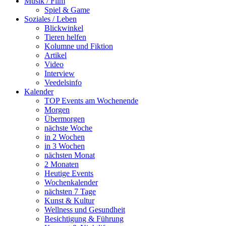
Musik / Film
Spiel & Game
Soziales / Leben
Blickwinkel
Tieren helfen
Kolumne und Fiktion
Artikel
Video
Interview
Veedelsinfo
Kalender
TOP Events am Wochenende
Morgen
Übermorgen
nächste Woche
in 2 Wochen
in 3 Wochen
nächsten Monat
2 Monaten
Heutige Events
Wochenkalender
nächsten 7 Tage
Kunst & Kultur
Wellness und Gesundheit
Besichtigung & Führung