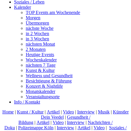
Soziales / Leben
Kalender
TOP Events am Wochenende
Morgen
Übermorgen
nächste Woche
in 2 Wochen
in 3 Wochen
nächsten Monat
2 Monaten
Heutige Events
Wochenkalender
nächsten 7 Tage
Kunst & Kultur
Wellness und Gesundheit
Besichtigung & Führung
Konzert & Nightlife
Monatskalender
Veranstaltungsorte
Info / Kontakt
Home
|
Kunst / Kultur
|
Artikel
|
Video
|
Interview
|
Musik
|
Künstler
Dein Veedel
|
Gesundheit /
Bildung
|
Artikel
|
Video
|
Interview
|
Nachrichten /
Doku
|
Polizeimappe Köln
|
Interview
|
Artikel
|
Video
|
Soziales /