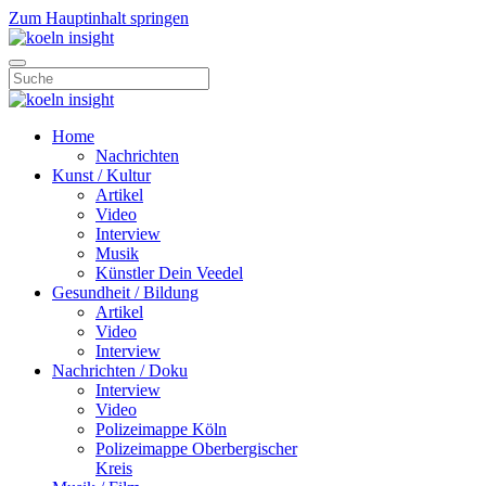
Zum Hauptinhalt springen
Home
Nachrichten
Kunst / Kultur
Artikel
Video
Interview
Musik
Künstler Dein Veedel
Gesundheit / Bildung
Artikel
Video
Interview
Nachrichten / Doku
Interview
Video
Polizeimappe Köln
Polizeimappe Oberbergischer
Kreis