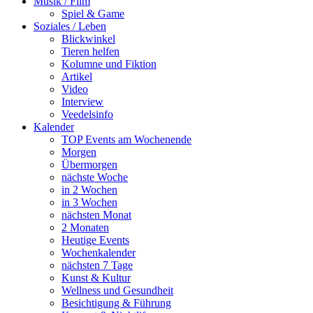
Musik / Film
Spiel & Game
Soziales / Leben
Blickwinkel
Tieren helfen
Kolumne und Fiktion
Artikel
Video
Interview
Veedelsinfo
Kalender
TOP Events am Wochenende
Morgen
Übermorgen
nächste Woche
in 2 Wochen
in 3 Wochen
nächsten Monat
2 Monaten
Heutige Events
Wochenkalender
nächsten 7 Tage
Kunst & Kultur
Wellness und Gesundheit
Besichtigung & Führung