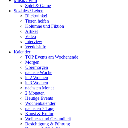
Musik / Film
Spiel & Game
Soziales / Leben
Blickwinkel
Tieren helfen
Kolumne und Fiktion
Artikel
Video
Interview
Veedelsinfo
Kalender
TOP Events am Wochenende
Morgen
Übermorgen
nächste Woche
in 2 Wochen
in 3 Wochen
nächsten Monat
2 Monaten
Heutige Events
Wochenkalender
nächsten 7 Tage
Kunst & Kultur
Wellness und Gesundheit
Besichtigung & Führung