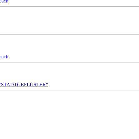
bach
bach
A!DA! "STADTGEFLÜSTER“