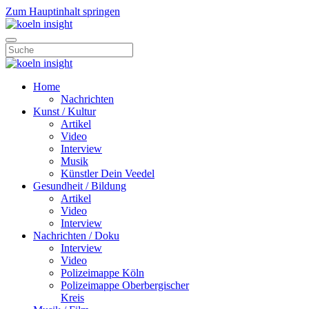
Zum Hauptinhalt springen
Home
Nachrichten
Kunst / Kultur
Artikel
Video
Interview
Musik
Künstler Dein Veedel
Gesundheit / Bildung
Artikel
Video
Interview
Nachrichten / Doku
Interview
Video
Polizeimappe Köln
Polizeimappe Oberbergischer
Kreis