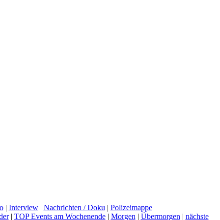
o
|
Interview
|
Nachrichten / Doku
|
Polizeimappe
der
|
TOP Events am Wochenende
|
Morgen
|
Übermorgen
|
nächste