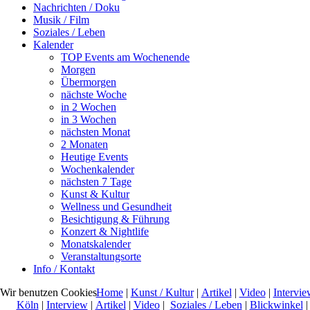
Nachrichten / Doku
Musik / Film
Soziales / Leben
Kalender
TOP Events am Wochenende
Morgen
Übermorgen
nächste Woche
in 2 Wochen
in 3 Wochen
nächsten Monat
2 Monaten
Heutige Events
Wochenkalender
nächsten 7 Tage
Kunst & Kultur
Wellness und Gesundheit
Besichtigung & Führung
Konzert & Nightlife
Monatskalender
Veranstaltungsorte
Info / Kontakt
Home
|
Kunst / Kultur
|
Artikel
|
Video
|
Intervie
Wir benutzen Cookies
Köln
|
Interview
|
Artikel
|
Video
|
Soziales / Leben
|
Blickwinkel