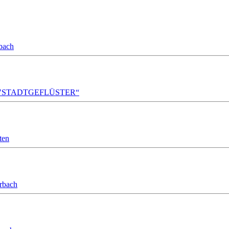
bach
A!DA! "STADTGEFLÜSTER“
ten
orbach