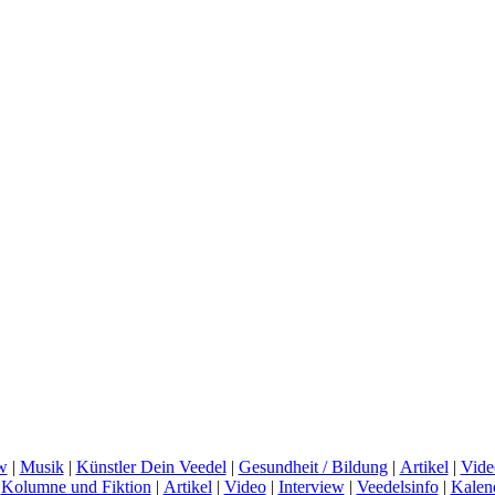
w
|
Musik
|
Künstler Dein Veedel
|
Gesundheit / Bildung
|
Artikel
|
Vide
|
Kolumne und Fiktion
|
Artikel
|
Video
|
Interview
|
Veedelsinfo
|
Kalen