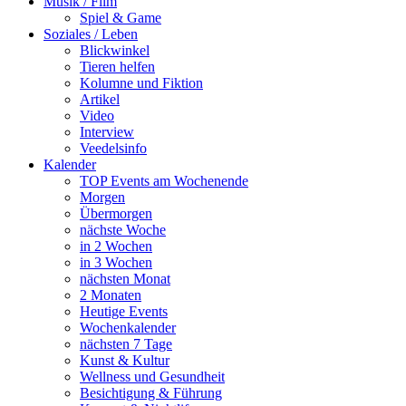
Musik / Film
Spiel & Game
Soziales / Leben
Blickwinkel
Tieren helfen
Kolumne und Fiktion
Artikel
Video
Interview
Veedelsinfo
Kalender
TOP Events am Wochenende
Morgen
Übermorgen
nächste Woche
in 2 Wochen
in 3 Wochen
nächsten Monat
2 Monaten
Heutige Events
Wochenkalender
nächsten 7 Tage
Kunst & Kultur
Wellness und Gesundheit
Besichtigung & Führung