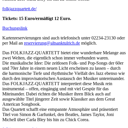
folkjazzquartett.de/
Tickets: 15 Euro/ermäßigt 12 Euro.
Buchungslink
Kartenreservierungen sind auch telefonisch unter 02234-23130 oder
per Mail an
reservierung@altsanktulrich.de
möglich.
Das FOLKJAZZ-QUARTETT bietet eine wunderbare Melange aus
zwei Welten, die eigentlich schon immer verbunden waren.
Die musikalische Idee: Die zeitlosen Folk- und Pop-Songs der 60er
und 70er Jahre in einem neuen Licht erscheinen zu lassen – durch
die harmonische Tiefe und rhythmische Vielfalt des Jazz ebenso wie
durch den improvisatorischen Austausch der Musiker untereinander.
Das FOLKJAZZ-QUARTETT interpretiert diese Musik rein
instrumental – offen, eingängig und mit viel Gespür für das
Miteinander. Dabei richten die Musiker ihren Blick auch auf
ausgewählte Titel jüngerer Zeit sowie Klassiker aus dem Great
American Songbook.
Das Quartett schafft eine entspannte Atmosphäre und präsentiert
Titel von Simon & Garfunkel, den Beatles, James Taylor, Joni
Michell über Carla Bley bis hin zu Chick Corea.