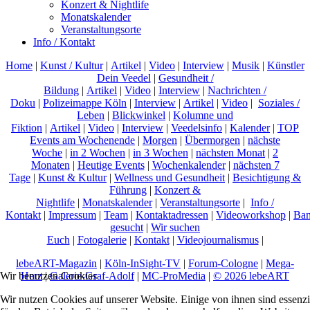
Konzert & Nightlife
Monatskalender
Veranstaltungsorte
Info / Kontakt
Home
|
Kunst / Kultur
|
Artikel
|
Video
|
Interview
|
Musik
|
Künstler
Dein Veedel
|
Gesundheit /
Bildung
|
Artikel
|
Video
|
Interview
|
Nachrichten /
Doku
|
Polizeimappe Köln
|
Interview
|
Artikel
|
Video
|
Soziales /
Leben
|
Blickwinkel
|
Kolumne und
Fiktion
|
Artikel
|
Video
|
Interview
|
Veedelsinfo
|
Kalender
|
TOP
Events am Wochenende
|
Morgen
|
Übermorgen
|
nächste
Woche
|
in 2 Wochen
|
in 3 Wochen
|
nächsten Monat
|
2
Monaten
|
Heutige Events
|
Wochenkalender
|
nächsten 7
Tage
|
Kunst & Kultur
|
Wellness und Gesundheit
|
Besichtigung &
Führung
|
Konzert &
Nightlife
|
Monatskalender
|
Veranstaltungsorte
|
Info /
Kontakt
|
Impressum
|
Team
|
Kontaktadressen
|
Videoworkshop
|
Ban
gesucht
|
Wir suchen
Euch
|
Fotogalerie
|
Kontakt
|
Videojournalismus
|
lebeART-Magazin
|
Köln-InSight-TV
|
Forum-Cologne
|
Mega-
Herz
|
Galerie-Graf-Adolf
|
MC-ProMedia
|
© 2026 lebeART
Wir benutzen Cookies
Wir nutzen Cookies auf unserer Website. Einige von ihnen sind essenzi