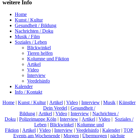
weitere Info
Home
Kunst / Kultur
Gesundheit / Bildung
Nachrichten / Doku
Musik / Film
Soziales / Leben
Blickwinkel
Tieren helfen
Kolumne und Fiktion
Artikel
Video
Interview
Veedelsinfo
Kalender
Info / Kontakt
Home
|
Kunst / Kultur
|
Artikel
|
Video
|
Interview
|
Musik
|
Künstler
Dein Veedel
|
Gesundheit /
Bildung
|
Artikel
|
Video
|
Interview
|
Nachrichten /
Doku
|
Polizeimappe Köln
|
Interview
|
Artikel
|
Video
|
Soziales /
Leben
|
Blickwinkel
|
Kolumne und
Fiktion
|
Artikel
|
Video
|
Interview
|
Veedelsinfo
|
Kalender
|
TOP
Events am Wochenende
|
Morgen
|
Übermorgen
|
nächste