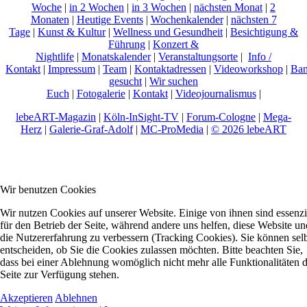
Woche
|
in 2 Wochen
|
in 3 Wochen
|
nächsten Monat
|
2
Monaten
|
Heutige Events
|
Wochenkalender
|
nächsten 7
Tage
|
Kunst & Kultur
|
Wellness und Gesundheit
|
Besichtigung &
Führung
|
Konzert &
Nightlife
|
Monatskalender
|
Veranstaltungsorte
|
Info /
Kontakt
|
Impressum
|
Team
|
Kontaktadressen
|
Videoworkshop
|
Ban
gesucht
|
Wir suchen
Euch
|
Fotogalerie
|
Kontakt
|
Videojournalismus
|
lebeART-Magazin
|
Köln-InSight-TV
|
Forum-Cologne
|
Mega-
Herz
|
Galerie-Graf-Adolf
|
MC-ProMedia
|
© 2026 lebeART
Wir benutzen Cookies
Wir nutzen Cookies auf unserer Website. Einige von ihnen sind essenzi
für den Betrieb der Seite, während andere uns helfen, diese Website un
die Nutzererfahrung zu verbessern (Tracking Cookies). Sie können sel
entscheiden, ob Sie die Cookies zulassen möchten. Bitte beachten Sie,
dass bei einer Ablehnung womöglich nicht mehr alle Funktionalitäten 
Seite zur Verfügung stehen.
Akzeptieren
Ablehnen