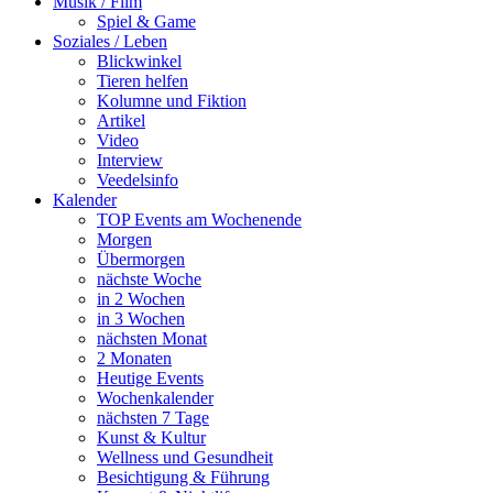
Musik / Film
Spiel & Game
Soziales / Leben
Blickwinkel
Tieren helfen
Kolumne und Fiktion
Artikel
Video
Interview
Veedelsinfo
Kalender
TOP Events am Wochenende
Morgen
Übermorgen
nächste Woche
in 2 Wochen
in 3 Wochen
nächsten Monat
2 Monaten
Heutige Events
Wochenkalender
nächsten 7 Tage
Kunst & Kultur
Wellness und Gesundheit
Besichtigung & Führung