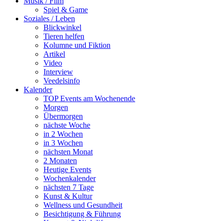
Musik / Film
Spiel & Game
Soziales / Leben
Blickwinkel
Tieren helfen
Kolumne und Fiktion
Artikel
Video
Interview
Veedelsinfo
Kalender
TOP Events am Wochenende
Morgen
Übermorgen
nächste Woche
in 2 Wochen
in 3 Wochen
nächsten Monat
2 Monaten
Heutige Events
Wochenkalender
nächsten 7 Tage
Kunst & Kultur
Wellness und Gesundheit
Besichtigung & Führung