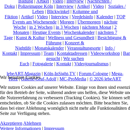
Bildung
|
Artikel
|
Video
|
Interview
|
Nachrichten /
Doku
|
Polizeimappe Köln
|
Interview
|
Artikel
|
Video
|
Soziales /
Leben
|
Blickwinkel
|
Kolumne und
Fiktion
|
Artikel
|
Video
|
Interview
|
Veedelsinfo
|
Kalender
|
TOP
Events am Wochenende
|
Morgen
|
Übermorgen
|
nächste
Woche
|
in 2 Wochen
|
in 3 Wochen
|
nächsten Monat
|
2
Monaten
|
Heutige Events
|
Wochenkalender
|
nächsten 7
Tage
|
Kunst & Kultur
|
Wellness und Gesundheit
|
Besichtigung &
Führung
|
Konzert &
Nightlife
|
Monatskalender
|
Veranstaltungsorte
|
Info /
Kontakt
|
Impressum
|
Team
|
Kontaktadressen
|
Videoworkshop
|
Ban
gesucht
|
Wir suchen
Euch
|
Fotogalerie
|
Kontakt
|
Videojournalismus
|
lebeART-Magazin
|
Köln-InSight-TV
|
Forum-Cologne
|
Mega-
Wir benutzen Cookies
Herz
|
Galerie-Graf-Adolf
|
MC-ProMedia
|
© 2026 lebeART
Wir nutzen Cookies auf unserer Website. Einige von ihnen sind essenzi
für den Betrieb der Seite, während andere uns helfen, diese Website un
die Nutzererfahrung zu verbessern (Tracking Cookies). Sie können sel
entscheiden, ob Sie die Cookies zulassen möchten. Bitte beachten Sie,
dass bei einer Ablehnung womöglich nicht mehr alle Funktionalitäten 
Seite zur Verfügung stehen.
Akzeptieren
Ablehnen
Weitere Informationen
|
Impressum