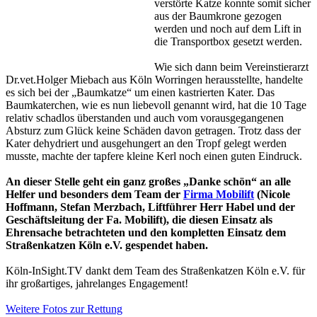
verstörte Katze konnte somit sicher
aus der Baumkrone gezogen
werden und noch auf dem Lift in
die Transportbox gesetzt werden.
Wie sich dann beim Vereinstierarzt
Dr.vet.Holger Miebach aus Köln Worringen herausstellte, handelte
es sich bei der „Baumkatze“ um einen kastrierten Kater. Das
Baumkaterchen, wie es nun liebevoll genannt wird, hat die 10 Tage
relativ schadlos überstanden und auch vom vorausgegangenen
Absturz zum Glück keine Schäden davon getragen. Trotz dass der
Kater dehydriert und ausgehungert an den Tropf gelegt werden
musste, machte der tapfere kleine Kerl noch einen guten Eindruck.
An dieser Stelle geht ein ganz großes „Danke schön“ an alle
Helfer und besonders dem Team der
Firma Mobilift
(Nicole
Hoffmann, Stefan Merzbach, Liftführer Herr Habel und der
Geschäftsleitung der Fa. Mobilift), die diesen Einsatz als
Ehrensache betrachteten und den kompletten Einsatz dem
Straßenkatzen Köln e.V. gespendet haben.
Köln-InSight.TV dankt dem Team des Straßenkatzen Köln e.V. für
ihr großartiges, jahrelanges Engagement!
Weitere Fotos zur Rettung