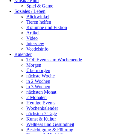
Musik / Film
Spiel & Game
Soziales / Leben
Blickwinkel
Tieren helfen
Kolumne und Fiktion
Artikel
Video
Interview
Veedelsinfo
Kalender
TOP Events am Wochenende
Morgen
Übermorgen
nächste Woche
in 2 Wochen
in 3 Wochen
nächsten Monat
2 Monaten
Heutige Events
Wochenkalender
nächsten 7 Tage
Kunst & Kultur
Wellness und Gesundheit
Besichtigung & Führung