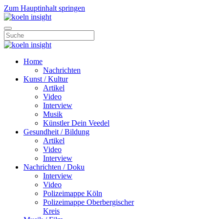
Zum Hauptinhalt springen
Home
Nachrichten
Kunst / Kultur
Artikel
Video
Interview
Musik
Künstler Dein Veedel
Gesundheit / Bildung
Artikel
Video
Interview
Nachrichten / Doku
Interview
Video
Polizeimappe Köln
Polizeimappe Oberbergischer
Kreis