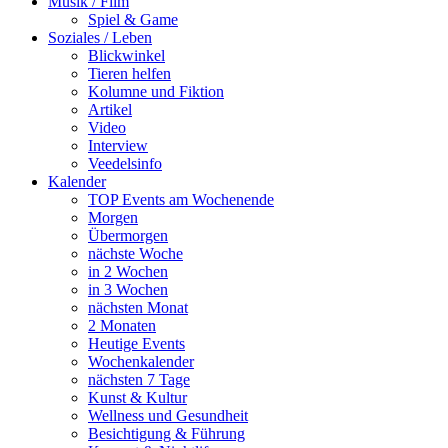
Musik / Film
Spiel & Game
Soziales / Leben
Blickwinkel
Tieren helfen
Kolumne und Fiktion
Artikel
Video
Interview
Veedelsinfo
Kalender
TOP Events am Wochenende
Morgen
Übermorgen
nächste Woche
in 2 Wochen
in 3 Wochen
nächsten Monat
2 Monaten
Heutige Events
Wochenkalender
nächsten 7 Tage
Kunst & Kultur
Wellness und Gesundheit
Besichtigung & Führung