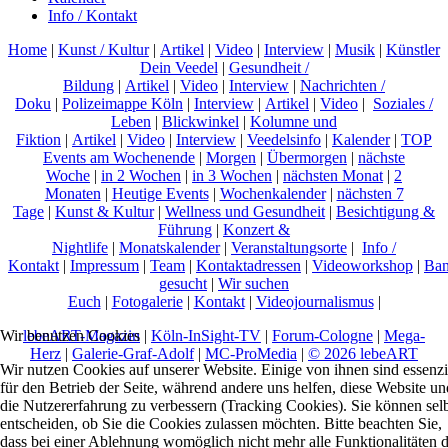
Info / Kontakt
Home
|
Kunst / Kultur
|
Artikel
|
Video
|
Interview
|
Musik
|
Künstler
Dein Veedel
|
Gesundheit /
Bildung
|
Artikel
|
Video
|
Interview
|
Nachrichten /
Doku
|
Polizeimappe Köln
|
Interview
|
Artikel
|
Video
|
Soziales /
Leben
|
Blickwinkel
|
Kolumne und
Fiktion
|
Artikel
|
Video
|
Interview
|
Veedelsinfo
|
Kalender
|
TOP
Events am Wochenende
|
Morgen
|
Übermorgen
|
nächste
Woche
|
in 2 Wochen
|
in 3 Wochen
|
nächsten Monat
|
2
Monaten
|
Heutige Events
|
Wochenkalender
|
nächsten 7
Tage
|
Kunst & Kultur
|
Wellness und Gesundheit
|
Besichtigung &
Führung
|
Konzert &
Nightlife
|
Monatskalender
|
Veranstaltungsorte
|
Info /
Kontakt
|
Impressum
|
Team
|
Kontaktadressen
|
Videoworkshop
|
Ban
gesucht
|
Wir suchen
Euch
|
Fotogalerie
|
Kontakt
|
Videojournalismus
|
lebeART-Magazin
|
Köln-InSight-TV
|
Forum-Cologne
|
Mega-
Wir benutzen Cookies
Herz
|
Galerie-Graf-Adolf
|
MC-ProMedia
|
© 2026 lebeART
Wir nutzen Cookies auf unserer Website. Einige von ihnen sind essenzi
für den Betrieb der Seite, während andere uns helfen, diese Website un
die Nutzererfahrung zu verbessern (Tracking Cookies). Sie können sel
entscheiden, ob Sie die Cookies zulassen möchten. Bitte beachten Sie,
dass bei einer Ablehnung womöglich nicht mehr alle Funktionalitäten 