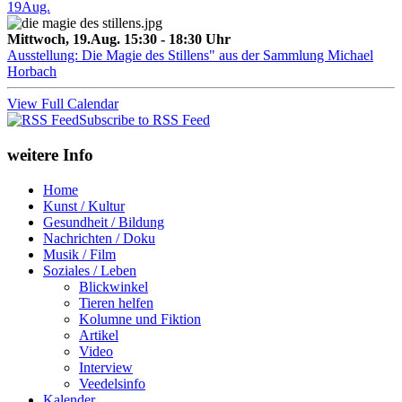
19
Aug.
Mittwoch, 19.Aug. 15:30 - 18:30 Uhr
Ausstellung: Die Magie des Stillens" aus der Sammlung Michael
Horbach
View Full Calendar
Subscribe to RSS Feed
weitere Info
Home
Kunst / Kultur
Gesundheit / Bildung
Nachrichten / Doku
Musik / Film
Soziales / Leben
Blickwinkel
Tieren helfen
Kolumne und Fiktion
Artikel
Video
Interview
Veedelsinfo
Kalender