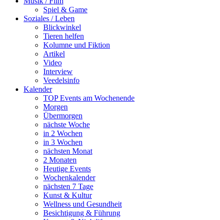
Musik / Film
Spiel & Game
Soziales / Leben
Blickwinkel
Tieren helfen
Kolumne und Fiktion
Artikel
Video
Interview
Veedelsinfo
Kalender
TOP Events am Wochenende
Morgen
Übermorgen
nächste Woche
in 2 Wochen
in 3 Wochen
nächsten Monat
2 Monaten
Heutige Events
Wochenkalender
nächsten 7 Tage
Kunst & Kultur
Wellness und Gesundheit
Besichtigung & Führung