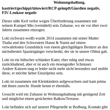
Wohnungshaltung,
kastriert/gechippt/tätowiert/RCP-geimpft/Giardien negativ,
FIV-Leukose negativ
Dieser süße Kerl verlor wegen Überforderung zusammen mit
seinem Kumpel Mio (vermittelt) sein Zuhause, wo sie vor über zwei
Jahren zusammen einzogen.
Loki (schwarz-weiß) wurde 2014 zusammen mit seiner Mutter
Thalia und den Schwestern Hanni & Nanni auf einem
verwahrlosten Grundstück von einem gleichgültigen Besitzer an den
nächstbesten Spaziergänger verschenkt, der sie in unsere Obhut gab.
Loki ist ein hübscher schlanker Kater, eher ruhig und etwas
zurückhaltend, aber er ist auch ein riesengroßer Schmuser.
Andere Katzem mag er leider nicht mehr nicht besonders und mobbt
diese, er möchte lieber Einzelprinz sein.
Loki ist zusammen mit Kleinkindern aufgewachsen und kam prima
mit ihnen zurecht. Hunde kennt er ebenfalls.
Gesucht wird ein Zuhause in Wohnungshaltung mit genügend Zeit
und möglichst einem gesicherten Balkon/Terrasse.
Loki befinden sich auf unserer Pflegestelle in Bedburg, Kontakt gibt