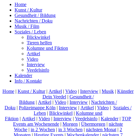
Home
Kunst / Kultur
Gesundheit / Bildung
Nachrichten / Doku
Musik / Film
Soziales / Leben
Blickwinkel
Tieren helfen
Kolumne und Fiktion
Artikel
Video
Interview
Veedelsinfo
Kalender
Info / Kontakt
Home
|
Kunst / Kultur
|
Artikel
|
Video
|
Interview
|
Musik
|
Künstler
Dein Veedel
|
Gesundheit /
Bildung
|
Artikel
|
Video
|
Interview
|
Nachrichten /
Doku
|
Polizeimappe Köln
|
Interview
|
Artikel
|
Video
|
Soziales /
Leben
|
Blickwinkel
|
Kolumne und
Fiktion
|
Artikel
|
Video
|
Interview
|
Veedelsinfo
|
Kalender
|
TOP
Events am Wochenende
|
Morgen
|
Übermorgen
|
nächste
Woche
|
in 2 Wochen
|
in 3 Wochen
|
nächsten Monat
|
2
Monaten
|
Heutige Events
|
Wochenkalender
|
nächsten 7