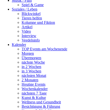
Musik / Film
Spiel & Game
Soziales / Leben
Blickwinkel
Tieren helfen
Kolumne und Fiktion
Artikel
Video
Interview
Veedelsinfo
Kalender
TOP Events am Wochenende
Morgen
Übermorgen
nächste Woche
in 2 Wochen
in 3 Wochen
nächsten Monat
2 Monaten
Heutige Events
Wochenkalender
nächsten 7 Tage
Kunst & Kultur
Wellness und Gesundheit
Besichtigung & Führung