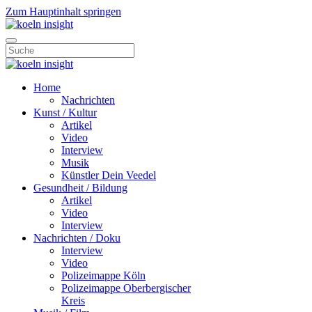
Zum Hauptinhalt springen
Home
Nachrichten
Kunst / Kultur
Artikel
Video
Interview
Musik
Künstler Dein Veedel
Gesundheit / Bildung
Artikel
Video
Interview
Nachrichten / Doku
Interview
Video
Polizeimappe Köln
Polizeimappe Oberbergischer
Kreis