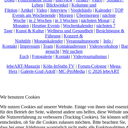
Leben
|
Blickwinkel
|
Kolumne und
Fiktion
|
Artikel
|
Video
|
Interview
|
Veedelsinfo
|
Kalender
|
TOP
Events am Wochenende
|
Morgen
|
Übermorgen
|
nächste
Woche
|
in 2 Wochen
|
in 3 Wochen
|
nächsten Monat
|
2
Monaten
|
Heutige Events
|
Wochenkalender
|
nächsten 7
Tage
|
Kunst & Kultur
|
Wellness und Gesundheit
|
Besichtigung &
Führung
|
Konzert &
Nightlife
|
Monatskalender
|
Veranstaltungsorte
|
Info /
Kontakt
|
Impressum
|
Team
|
Kontaktadressen
|
Videoworkshop
|
Ban
gesucht
|
Wir suchen
Euch
|
Fotogalerie
|
Kontakt
|
Videojournalismus
|
lebeART-Magazin
|
Köln-InSight-TV
|
Forum-Cologne
|
Mega-
Herz
|
Galerie-Graf-Adolf
|
MC-ProMedia
|
© 2026 lebeART
Wir benutzen Cookies
Wir nutzen Cookies auf unserer Website. Einige von ihnen sind essenzi
für den Betrieb der Seite, während andere uns helfen, diese Website un
die Nutzererfahrung zu verbessern (Tracking Cookies). Sie können sel
entscheiden, ob Sie die Cookies zulassen möchten. Bitte beachten Sie,
dass bei einer Ablehnung womöglich nicht mehr alle Funktionalitäten 