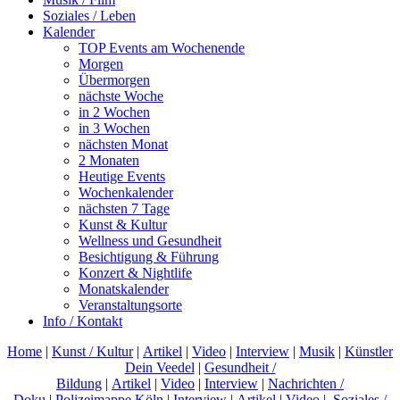
Soziales / Leben
Kalender
TOP Events am Wochenende
Morgen
Übermorgen
nächste Woche
in 2 Wochen
in 3 Wochen
nächsten Monat
2 Monaten
Heutige Events
Wochenkalender
nächsten 7 Tage
Kunst & Kultur
Wellness und Gesundheit
Besichtigung & Führung
Konzert & Nightlife
Monatskalender
Veranstaltungsorte
Info / Kontakt
Home
|
Kunst / Kultur
|
Artikel
|
Video
|
Interview
|
Musik
|
Künstler
Dein Veedel
|
Gesundheit /
Bildung
|
Artikel
|
Video
|
Interview
|
Nachrichten /
Doku
|
Polizeimappe Köln
|
Interview
|
Artikel
|
Video
|
Soziales /