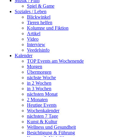
Musik / Film
Spiel & Game
Soziales / Leben
Blickwinkel
Tieren helfen
Kolumne und Fiktion
Artikel
Video
Interview
Veedelsinfo
Kalender
TOP Events am Wochenende
Morgen
Übermorgen
nächste Woche
in 2 Wochen
in 3 Wochen
nächsten Monat
2 Monaten
Heutige Events
Wochenkalender
nächsten 7 Tage
Kunst & Kultur
Wellness und Gesundheit
Besichtigung & Führung