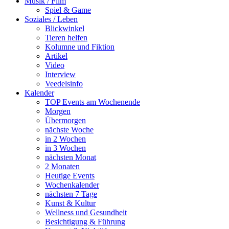
Musik / Film
Spiel & Game
Soziales / Leben
Blickwinkel
Tieren helfen
Kolumne und Fiktion
Artikel
Video
Interview
Veedelsinfo
Kalender
TOP Events am Wochenende
Morgen
Übermorgen
nächste Woche
in 2 Wochen
in 3 Wochen
nächsten Monat
2 Monaten
Heutige Events
Wochenkalender
nächsten 7 Tage
Kunst & Kultur
Wellness und Gesundheit
Besichtigung & Führung