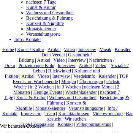
nächsten 7 Tage
Kunst & Kultur
Wellness und Gesundheit
Besichtigung & Führung
Konzert & Nightlife
Monatskalender
Veranstaltungsorte
Info / Kontakt
Home
|
Kunst / Kultur
|
Artikel
|
Video
|
Interview
|
Musik
|
Künstler
Dein Veedel
|
Gesundheit /
Bildung
|
Artikel
|
Video
|
Interview
|
Nachrichten /
Doku
|
Polizeimappe Köln
|
Interview
|
Artikel
|
Video
|
Soziales /
Leben
|
Blickwinkel
|
Kolumne und
Fiktion
|
Artikel
|
Video
|
Interview
|
Veedelsinfo
|
Kalender
|
TOP
Events am Wochenende
|
Morgen
|
Übermorgen
|
nächste
Woche
|
in 2 Wochen
|
in 3 Wochen
|
nächsten Monat
|
2
Monaten
|
Heutige Events
|
Wochenkalender
|
nächsten 7
Tage
|
Kunst & Kultur
|
Wellness und Gesundheit
|
Besichtigung &
Führung
|
Konzert &
Nightlife
|
Monatskalender
|
Veranstaltungsorte
|
Info /
Kontakt
|
Impressum
|
Team
|
Kontaktadressen
|
Videoworkshop
|
Ban
gesucht
|
Wir suchen
Euch
|
Fotogalerie
|
Kontakt
|
Videojournalismus
|
Wir benutzen Cookies