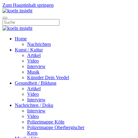
Zum Hauptinhalt springen
Home
Nachrichten
Kunst / Kultur
Artikel
Video
Interview
Musik
Künstler Dein Veedel
Gesundheit / Bildung
Artikel
Video
Interview
Nachrichten / Doku
Interview
Video
Polizeimappe Köln
Polizeimappe Oberbergischer
Kreis