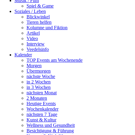
Musik / Film
Spiel & Game
Soziales / Leben
Blickwinkel
Tieren helfen
Kolumne und Fiktion
Artikel
Video
Interview
Veedelsinfo
Kalender
TOP Events am Wochenende
Morgen
Übermorgen
nächste Woche
in 2 Wochen
in 3 Wochen
nächsten Monat
2 Monaten
Heutige Events
Wochenkalender
nächsten 7 Tage
Kunst & Kultur
Wellness und Gesundheit
Besichtigung & Führung