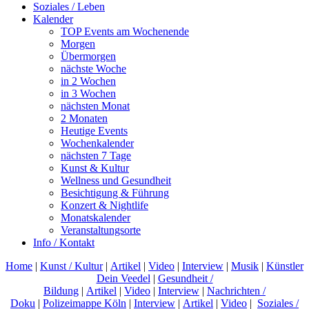
Soziales / Leben
Kalender
TOP Events am Wochenende
Morgen
Übermorgen
nächste Woche
in 2 Wochen
in 3 Wochen
nächsten Monat
2 Monaten
Heutige Events
Wochenkalender
nächsten 7 Tage
Kunst & Kultur
Wellness und Gesundheit
Besichtigung & Führung
Konzert & Nightlife
Monatskalender
Veranstaltungsorte
Info / Kontakt
Home
|
Kunst / Kultur
|
Artikel
|
Video
|
Interview
|
Musik
|
Künstler
Dein Veedel
|
Gesundheit /
Bildung
|
Artikel
|
Video
|
Interview
|
Nachrichten /
Doku
|
Polizeimappe Köln
|
Interview
|
Artikel
|
Video
|
Soziales /