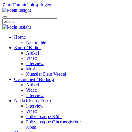
Zum Hauptinhalt springen
Home
Nachrichten
Kunst / Kultur
Artikel
Video
Interview
Musik
Künstler Dein Veedel
Gesundheit / Bildung
Artikel
Video
Interview
Nachrichten / Doku
Interview
Video
Polizeimappe Köln
Polizeimappe Oberbergischer
Kreis