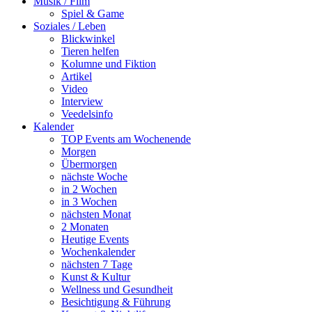
Musik / Film
Spiel & Game
Soziales / Leben
Blickwinkel
Tieren helfen
Kolumne und Fiktion
Artikel
Video
Interview
Veedelsinfo
Kalender
TOP Events am Wochenende
Morgen
Übermorgen
nächste Woche
in 2 Wochen
in 3 Wochen
nächsten Monat
2 Monaten
Heutige Events
Wochenkalender
nächsten 7 Tage
Kunst & Kultur
Wellness und Gesundheit
Besichtigung & Führung