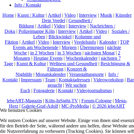
Info / Kontakt
Home
|
Kunst / Kultur
|
Artikel
|
Video
|
Interview
|
Musik
|
Künstler
Dein Veedel
|
Gesundheit /
Bildung
|
Artikel
|
Video
|
Interview
|
Nachrichten /
Doku
|
Polizeimappe Köln
|
Interview
|
Artikel
|
Video
|
Soziales /
Leben
|
Blickwinkel
|
Kolumne und
Fiktion
|
Artikel
|
Video
|
Interview
|
Veedelsinfo
|
Kalender
|
TOP
Events am Wochenende
|
Morgen
|
Übermorgen
|
nächste
Woche
|
in 2 Wochen
|
in 3 Wochen
|
nächsten Monat
|
2
Monaten
|
Heutige Events
|
Wochenkalender
|
nächsten 7
Tage
|
Kunst & Kultur
|
Wellness und Gesundheit
|
Besichtigung &
Führung
|
Konzert &
Nightlife
|
Monatskalender
|
Veranstaltungsorte
|
Info /
Kontakt
|
Impressum
|
Team
|
Kontaktadressen
|
Videoworkshop
|
Ban
gesucht
|
Wir suchen
Euch
|
Fotogalerie
|
Kontakt
|
Videojournalismus
|
lebeART-Magazin
|
Köln-InSight-TV
|
Forum-Cologne
|
Mega-
Herz
|
Galerie-Graf-Adolf
|
MC-ProMedia
|
© 2026 lebeART
Wir benutzen Cookies
Wir nutzen Cookies auf unserer Website. Einige von ihnen sind essenzi
für den Betrieb der Seite, während andere uns helfen, diese Website un
die Nutzererfahrung zu verbessern (Tracking Cookies). Sie können sel