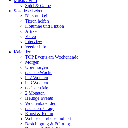
Musik / Film
Spiel & Game
Soziales / Leben
Blickwinkel
Tieren helfen
Kolumne und Fiktion
Artikel
Video
Interview
Veedelsinfo
Kalender
TOP Events am Wochenende
Morgen
Übermorgen
nächste Woche
in 2 Wochen
in 3 Wochen
nächsten Monat
2 Monaten
Heutige Events
Wochenkalender
nächsten 7 Tage
Kunst & Kultur
Wellness und Gesundheit
Besichtigung & Führung