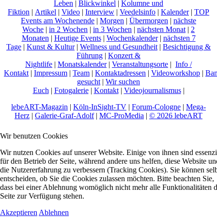
Leben
|
Blickwinkel
|
Kolumne und
Fiktion
|
Artikel
|
Video
|
Interview
|
Veedelsinfo
|
Kalender
|
TOP
Events am Wochenende
|
Morgen
|
Übermorgen
|
nächste
Woche
|
in 2 Wochen
|
in 3 Wochen
|
nächsten Monat
|
2
Monaten
|
Heutige Events
|
Wochenkalender
|
nächsten 7
Tage
|
Kunst & Kultur
|
Wellness und Gesundheit
|
Besichtigung &
Führung
|
Konzert &
Nightlife
|
Monatskalender
|
Veranstaltungsorte
|
Info /
Kontakt
|
Impressum
|
Team
|
Kontaktadressen
|
Videoworkshop
|
Ban
gesucht
|
Wir suchen
Euch
|
Fotogalerie
|
Kontakt
|
Videojournalismus
|
lebeART-Magazin
|
Köln-InSight-TV
|
Forum-Cologne
|
Mega-
Herz
|
Galerie-Graf-Adolf
|
MC-ProMedia
|
© 2026 lebeART
Wir benutzen Cookies
Wir nutzen Cookies auf unserer Website. Einige von ihnen sind essenzi
für den Betrieb der Seite, während andere uns helfen, diese Website un
die Nutzererfahrung zu verbessern (Tracking Cookies). Sie können sel
entscheiden, ob Sie die Cookies zulassen möchten. Bitte beachten Sie,
dass bei einer Ablehnung womöglich nicht mehr alle Funktionalitäten 
Seite zur Verfügung stehen.
Akzeptieren
Ablehnen