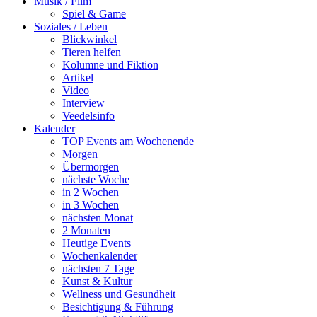
Musik / Film
Spiel & Game
Soziales / Leben
Blickwinkel
Tieren helfen
Kolumne und Fiktion
Artikel
Video
Interview
Veedelsinfo
Kalender
TOP Events am Wochenende
Morgen
Übermorgen
nächste Woche
in 2 Wochen
in 3 Wochen
nächsten Monat
2 Monaten
Heutige Events
Wochenkalender
nächsten 7 Tage
Kunst & Kultur
Wellness und Gesundheit
Besichtigung & Führung