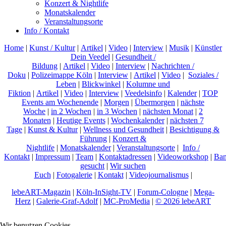
Konzert & Nightlife
Monatskalender
Veranstaltungsorte
Info / Kontakt
Home
|
Kunst / Kultur
|
Artikel
|
Video
|
Interview
|
Musik
|
Künstler
Dein Veedel
|
Gesundheit /
Bildung
|
Artikel
|
Video
|
Interview
|
Nachrichten /
Doku
|
Polizeimappe Köln
|
Interview
|
Artikel
|
Video
|
Soziales /
Leben
|
Blickwinkel
|
Kolumne und
Fiktion
|
Artikel
|
Video
|
Interview
|
Veedelsinfo
|
Kalender
|
TOP
Events am Wochenende
|
Morgen
|
Übermorgen
|
nächste
Woche
|
in 2 Wochen
|
in 3 Wochen
|
nächsten Monat
|
2
Monaten
|
Heutige Events
|
Wochenkalender
|
nächsten 7
Tage
|
Kunst & Kultur
|
Wellness und Gesundheit
|
Besichtigung &
Führung
|
Konzert &
Nightlife
|
Monatskalender
|
Veranstaltungsorte
|
Info /
Kontakt
|
Impressum
|
Team
|
Kontaktadressen
|
Videoworkshop
|
Ban
gesucht
|
Wir suchen
Euch
|
Fotogalerie
|
Kontakt
|
Videojournalismus
|
lebeART-Magazin
|
Köln-InSight-TV
|
Forum-Cologne
|
Mega-
Herz
|
Galerie-Graf-Adolf
|
MC-ProMedia
|
© 2026 lebeART
Wir benutzen Cookies