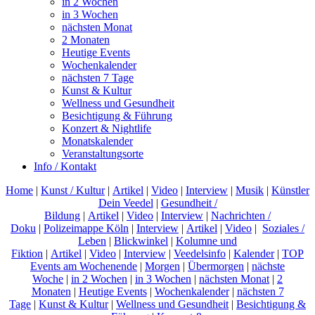
in 2 Wochen
in 3 Wochen
nächsten Monat
2 Monaten
Heutige Events
Wochenkalender
nächsten 7 Tage
Kunst & Kultur
Wellness und Gesundheit
Besichtigung & Führung
Konzert & Nightlife
Monatskalender
Veranstaltungsorte
Info / Kontakt
Home
|
Kunst / Kultur
|
Artikel
|
Video
|
Interview
|
Musik
|
Künstler
Dein Veedel
|
Gesundheit /
Bildung
|
Artikel
|
Video
|
Interview
|
Nachrichten /
Doku
|
Polizeimappe Köln
|
Interview
|
Artikel
|
Video
|
Soziales /
Leben
|
Blickwinkel
|
Kolumne und
Fiktion
|
Artikel
|
Video
|
Interview
|
Veedelsinfo
|
Kalender
|
TOP
Events am Wochenende
|
Morgen
|
Übermorgen
|
nächste
Woche
|
in 2 Wochen
|
in 3 Wochen
|
nächsten Monat
|
2
Monaten
|
Heutige Events
|
Wochenkalender
|
nächsten 7
Tage
|
Kunst & Kultur
|
Wellness und Gesundheit
|
Besichtigung &