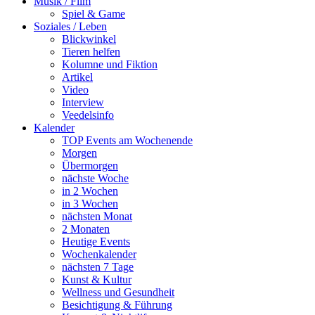
Musik / Film
Spiel & Game
Soziales / Leben
Blickwinkel
Tieren helfen
Kolumne und Fiktion
Artikel
Video
Interview
Veedelsinfo
Kalender
TOP Events am Wochenende
Morgen
Übermorgen
nächste Woche
in 2 Wochen
in 3 Wochen
nächsten Monat
2 Monaten
Heutige Events
Wochenkalender
nächsten 7 Tage
Kunst & Kultur
Wellness und Gesundheit
Besichtigung & Führung