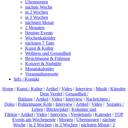
Übermorgen
nächste Woche
in 2 Wochen
in 3 Wochen
nächsten Monat
2 Monaten
Heutige Events
Wochenkalender
nächsten 7 Tage
Kunst & Kultur
Wellness und Gesundheit
Besichtigung & Führung
Konzert & Nightlife
Monatskalender
Veranstaltungsorte
Info / Kontakt
Home
|
Kunst / Kultur
|
Artikel
|
Video
|
Interview
|
Musik
|
Künstler
Dein Veedel
|
Gesundheit /
Bildung
|
Artikel
|
Video
|
Interview
|
Nachrichten /
Doku
|
Polizeimappe Köln
|
Interview
|
Artikel
|
Video
|
Soziales /
Leben
|
Blickwinkel
|
Kolumne und
Fiktion
|
Artikel
|
Video
|
Interview
|
Veedelsinfo
|
Kalender
|
TOP
Events am Wochenende
|
Morgen
|
Übermorgen
|
nächste
Woche
|
in 2 Wochen
|
in 3 Wochen
|
nächsten Monat
|
2