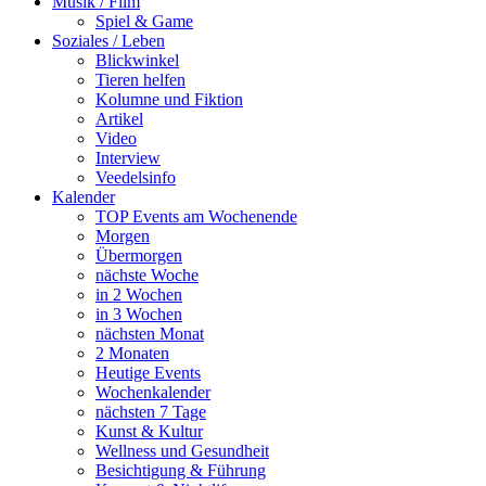
Musik / Film
Spiel & Game
Soziales / Leben
Blickwinkel
Tieren helfen
Kolumne und Fiktion
Artikel
Video
Interview
Veedelsinfo
Kalender
TOP Events am Wochenende
Morgen
Übermorgen
nächste Woche
in 2 Wochen
in 3 Wochen
nächsten Monat
2 Monaten
Heutige Events
Wochenkalender
nächsten 7 Tage
Kunst & Kultur
Wellness und Gesundheit
Besichtigung & Führung