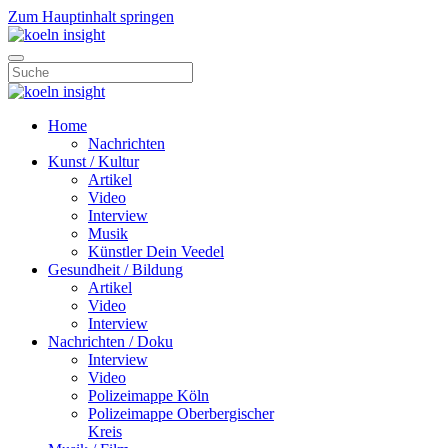
Zum Hauptinhalt springen
Home
Nachrichten
Kunst / Kultur
Artikel
Video
Interview
Musik
Künstler Dein Veedel
Gesundheit / Bildung
Artikel
Video
Interview
Nachrichten / Doku
Interview
Video
Polizeimappe Köln
Polizeimappe Oberbergischer
Kreis