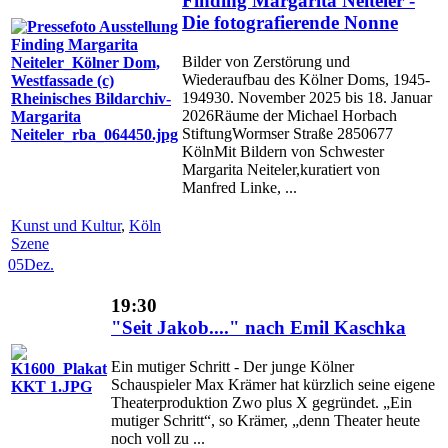
Finding Margarita Neiteler -
Die fotografierende Nonne
Bilder von Zerstörung und
Wiederaufbau des Kölner Doms, 1945-
194930. November 2025 bis 18. Januar
2026Räume der Michael Horbach
StiftungWormser Straße 2850677
KölnMit Bildern von Schwester
Margarita Neiteler,kuratiert von
Manfred Linke, ...
Kunst und Kultur
,
Köln
Szene
05
Dez.
19:30
"Seit Jakob...." nach Emil Kaschka
Ein mutiger Schritt - Der junge Kölner
Schauspieler Max Krämer hat kürzlich seine eigene
Theaterproduktion Zwo plus X gegründet. „Ein
mutiger Schritt“, so Krämer, „denn Theater heute
noch voll zu ...