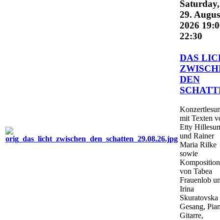
Saturday,
29. Augus
2026 19:0
22:30
DAS LI
ZWISCH
DEN
SCHATT
Konzertlesu
mit Texten v
Etty Hillesu
und Rainer
Maria Rilke
sowie
Kompositio
von Tabea
Frauenlob u
Irina
Skuratovska 
Gesang, Pia
Gitarre,