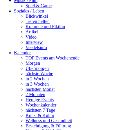
Musik / Film
Spiel & Game
Soziales / Leben
Blickwinkel
Tieren helfen
Kolumne und Fiktion
Artikel
Video
Interview
Veedelsinfo
Kalender
TOP Events am Wochenende
Morgen
Übermorgen
nächste Woche
in 2 Wochen
in 3 Wochen
nächsten Monat
2 Monaten
Heutige Events
Wochenkalender
nächsten 7 Tage
Kunst & Kultur
Wellness und Gesundheit
Besichtigung & Führung