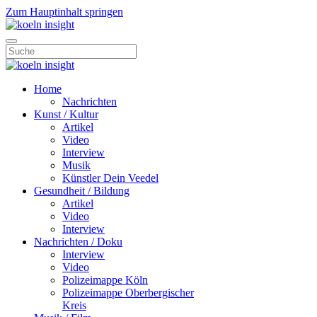
Zum Hauptinhalt springen
Home
Nachrichten
Kunst / Kultur
Artikel
Video
Interview
Musik
Künstler Dein Veedel
Gesundheit / Bildung
Artikel
Video
Interview
Nachrichten / Doku
Interview
Video
Polizeimappe Köln
Polizeimappe Oberbergischer
Kreis