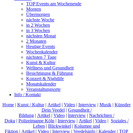
TOP Events am Wochenende
Morgen
Übermorgen
nächste Woche
in 2 Wochen
in 3 Wochen
nächsten Monat
2 Monaten
Heutige Events
Wochenkalender
nächsten 7 Tage
Kunst & Kultur
Wellness und Gesundheit
Besichtigung & Führung
Konzert & Nightlife
Monatskalender
Veranstaltungsorte
Info / Kontakt
Home
|
Kunst / Kultur
|
Artikel
|
Video
|
Interview
|
Musik
|
Künstler
Dein Veedel
|
Gesundheit /
Bildung
|
Artikel
|
Video
|
Interview
|
Nachrichten /
Doku
|
Polizeimappe Köln
|
Interview
|
Artikel
|
Video
|
Soziales /
Leben
|
Blickwinkel
|
Kolumne und
Fiktion
|
Artikel
|
Video
|
Interview
|
Veedelsinfo
|
Kalender
|
TOP