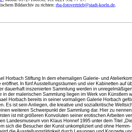
nischem Bildarchiv zu richten:
rba-fotovertrieb@stadt-koeln.de
.
l Horbach Stiftung In dem ehemaligen Galerie- und Atelierkom
 eröffnet. In fünf Ausstellungsräumen und vier Kabinetten auf 
der dauerhaft inszenierten Sammlung werden in unregelmäßige
te in der malerischen Sammlung liegen im Werk von Künstlern 
ael Horbach bereits in seiner vormaligen Galerie Horbach gefö
Es ist sein Anliegen, die kreative und sozialkritische Weltsic
len einen weiteren Schwerpunkt der Sammlung dar. Hier zu nenne
en ist mit größeren Konvoluten seiner erotischen Arbeiten ver
en Landesmuseum von Klaus Honnef 1995 unter dem Titel „Die 
em sich die Besucher der Kunst unkompliziert und ohne Hemm- 
 wird die Ausstellungstätigkeit durch Lesungen und Konzerte 