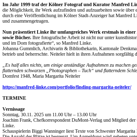
Im Jahr 1999 traf der Kölner Fotograf und Kurator Manfred Lin
die Möglichkeit, ihr Werk aufzufinden und aufzuarbeiten sowie über e
durch eine Veröffentlichung im Kölner Stadt-Anzeiger hat Manfred Lin
und zusammengetragen.
Nun präsentiert Linke ihr umfangreiches Werk erstmals in einer A
sowie Bücher.
Ihre fotografische Arbeit ist nicht nur unter kunsthi
und im Dom fotografierte“, so Manfred Linke.
Johanna Gummlich, Archivarin & Bibliothekarin, Kantonale Denkmalpfl
betrieb und beherrschte. Neiteler hielt in ihren Aufnahmen sorgfält
„Es half alles nichts, um einige anständige Aufnahmen zu machen geb
flatternden schwarzen „Photographen – Tuch“ und flatterndem Schle
Domfest 1948, Maria Margarita Neiteler
https://manfred-linke.com/portfolio/finding-margarita-neiteler/
TERMINE
Vernissage
Sonntag, 30.11. 2025 um 11.00 Uhr – 13.00 Uhr
Joachim Frank, Chefkorrespondent DuMont-Verlag und Mitglied der C
Linke.
Schauspielerin Biggi Wanninger liest Texte von Schwester Margarita 
Die Anzahl der Plätze ist begrenzt. Um Anmeldung wird gebeten unt