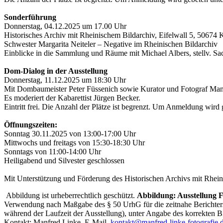
Sonderführung
Donnerstag, 04.12.2025 um 17.00 Uhr
Historisches Archiv mit Rheinischem Bildarchiv, Eifelwall 5, 50674 
Schwester Margarita Neiteler – Negative im Rheinischen Bildarchiv
Einblicke in die Sammlung und Räume mit Michael Albers, stellv. Sac
Dom-Dialog in der Ausstellung
Donnerstag, 11.12.2025 um 18:30 Uhr
Mit Dombaumeister Peter Füssenich sowie Kurator und Fotograf Man
Es moderiert der Kabarettist Jürgen Becker.
Eintritt frei. Die Anzahl der Plätze ist begrenzt. Um Anmeldung wird
Öffnungszeiten:
Sonntag 30.11.2025 von 13:00-17:00 Uhr
Mittwochs und freitags von 15:30-18:30 Uhr
Sonntags von 11:00-14:00 Uhr
Heiligabend und Silvester geschlossen
Mit Unterstützung und Förderung des Historischen Archivs mit Rhei
Abbildung ist urheberrechtlich geschützt.
Abbildung: Ausstellung 
Verwendung nach Maßgabe des § 50 UrhG für die zeitnahe Berichters
während der Laufzeit der Ausstellung), unter Angabe des korrekten
Kontakt: Manfred Linke, E-Mail.
kontakt@manfred-linke-fotografie.