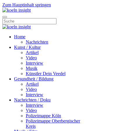
Zum Hauptinhalt springen
Home
Nachrichten
Kunst / Kultur
Artikel
Video
Interview
Musik
Künstler Dein Veedel
Gesundheit / Bildung
Artikel
Video
Interview
Nachrichten / Doku
Interview
Video
Polizeimappe Köln
Polizeimappe Oberbergischer
Kreis