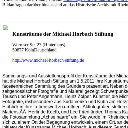
Bildanfragen darüber hinaus sind an das Historische Archiv mit Rhei
Kunsträume der Michael Horbach Stiftung
Wormser Str. 23 (Hinterhaus)
50677 KölnDeutschland
http://www.michael-horbach-stiftung.de
Sammlungs- und Ausstellungsprofil der Kunsträume der Michae
hat die Michael Horbach Stiftung am 1.5.2011 ihre Kunsträume
facettenreichen Sammlung des Gründers präsentiert. Neben 
zeitgenössischer Fotografie und Malerei gezeigt.Schwerpunk
Teusch und Peter Angermann, Heinz Zolper. Künstler, die Mich
Fotografie, insbesondere aus Südamerika und Kuba am Herzen. 
Einblick in ihre Lebenswelt zu eröffnen. Aktfotografien stel
Martens,ÂÂ Herlinde Koelb, und Lee Friedländer. Thomas Karst
die Fotosammlung „Achselhaare" ein. Sie wurde im Rheinisch
sich zu einem Ort der Begegnung entwickeln, einem Ort, an d
Initiator der Kunsträume Michael Horbach. Aus diesem Grund