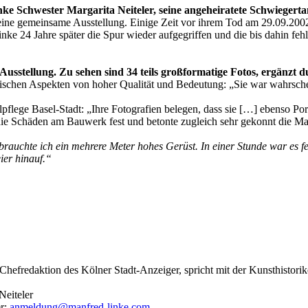
ke Schwester Margarita Neiteler, seine angeheiratete Schwiegert
ine gemeinsame Ausstellung. Einige Zeit vor ihrem Tod am 29.09.2002 er
ke 24 Jahre später die Spur wieder aufgegriffen und die bis dahin feh
usstellung. Zu sehen sind 34 teils großformatige Fotos, ergänzt du
storischen Aspekten von hoher Qualität und Bedeutung: „Sie war wahrsc
ege Basel-Stadt: „Ihre Fotografien belegen, dass sie […] ebenso Portr
ig die Schäden am Bauwerk fest und betonte zugleich sehr gekonnt die 
rauchte ich ein mehrere Meter hohes Gerüst. In einer Stunde war es fe
ier hinauf.“
hefredaktion des Kölner Stadt-Anzeiger, spricht mit der Kunsthistor
Neiteler
er:
anmeldung@manfred-linke.com