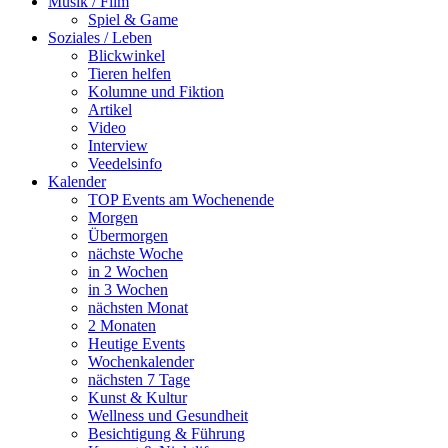
Musik / Film
Spiel & Game
Soziales / Leben
Blickwinkel
Tieren helfen
Kolumne und Fiktion
Artikel
Video
Interview
Veedelsinfo
Kalender
TOP Events am Wochenende
Morgen
Übermorgen
nächste Woche
in 2 Wochen
in 3 Wochen
nächsten Monat
2 Monaten
Heutige Events
Wochenkalender
nächsten 7 Tage
Kunst & Kultur
Wellness und Gesundheit
Besichtigung & Führung