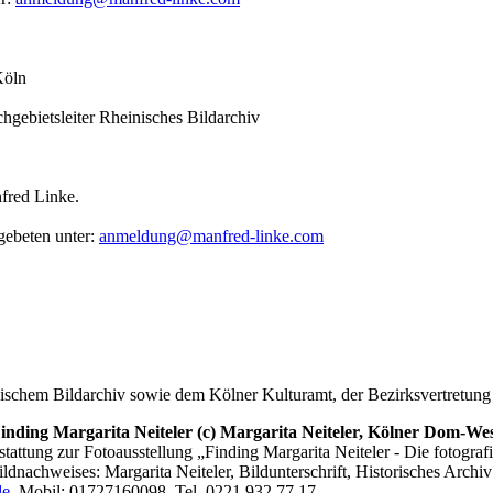
Köln
hgebietsleiter Rheinisches Bildarchiv
fred Linke.
 gebeten unter:
anmeldung@manfred-linke.com
nischem Bildarchiv sowie dem Kölner Kulturamt, der Bezirksvertretung
Finding Margarita Neiteler (c) Margarita Neiteler, Kölner Dom-
tattung zur Fotoausstellung „Finding Margarita Neiteler - Die fotogr
 Bildnachweises: Margarita Neiteler, Bildunterschrift, Historisches
de
, Mobil: 01727160098, Tel. 0221 932 77 17.