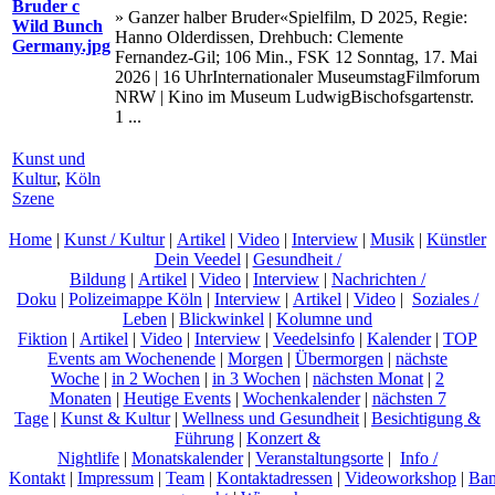
» Ganzer halber Bruder«Spielfilm, D 2025, Regie:
Hanno Olderdissen, Drehbuch: Clemente
Fernandez-Gil; 106 Min., FSK 12 Sonntag, 17. Mai
2026 | 16 UhrInternationaler MuseumstagFilmforum
NRW | Kino im Museum LudwigBischofsgartenstr.
1 ...
Kunst und
Kultur
,
Köln
Szene
Home
|
Kunst / Kultur
|
Artikel
|
Video
|
Interview
|
Musik
|
Künstler
Dein Veedel
|
Gesundheit /
Bildung
|
Artikel
|
Video
|
Interview
|
Nachrichten /
Doku
|
Polizeimappe Köln
|
Interview
|
Artikel
|
Video
|
Soziales /
Leben
|
Blickwinkel
|
Kolumne und
Fiktion
|
Artikel
|
Video
|
Interview
|
Veedelsinfo
|
Kalender
|
TOP
Events am Wochenende
|
Morgen
|
Übermorgen
|
nächste
Woche
|
in 2 Wochen
|
in 3 Wochen
|
nächsten Monat
|
2
Monaten
|
Heutige Events
|
Wochenkalender
|
nächsten 7
Tage
|
Kunst & Kultur
|
Wellness und Gesundheit
|
Besichtigung &
Führung
|
Konzert &
Nightlife
|
Monatskalender
|
Veranstaltungsorte
|
Info /
Kontakt
|
Impressum
|
Team
|
Kontaktadressen
|
Videoworkshop
|
Ban