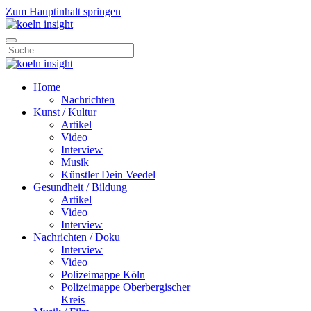
Zum Hauptinhalt springen
Home
Nachrichten
Kunst / Kultur
Artikel
Video
Interview
Musik
Künstler Dein Veedel
Gesundheit / Bildung
Artikel
Video
Interview
Nachrichten / Doku
Interview
Video
Polizeimappe Köln
Polizeimappe Oberbergischer
Kreis