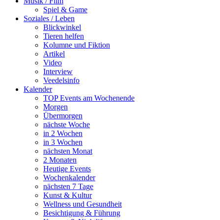
Musik / Film
Spiel & Game
Soziales / Leben
Blickwinkel
Tieren helfen
Kolumne und Fiktion
Artikel
Video
Interview
Veedelsinfo
Kalender
TOP Events am Wochenende
Morgen
Übermorgen
nächste Woche
in 2 Wochen
in 3 Wochen
nächsten Monat
2 Monaten
Heutige Events
Wochenkalender
nächsten 7 Tage
Kunst & Kultur
Wellness und Gesundheit
Besichtigung & Führung