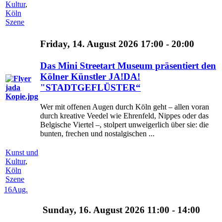
Kultur
,
Köln
Szene
Friday, 14. August 2026 17:00 - 20:00
Das Mini Streetart Museum präsentiert den
Kölner Künstler JA!DA!
"STADTGEFLÜSTER“
Wer mit offenen Augen durch Köln geht – allen voran
durch kreative Veedel wie Ehrenfeld, Nippes oder das
Belgische Viertel –, stolpert unweigerlich über sie: die
bunten, frechen und nostalgischen ...
Kunst und
Kultur
,
Köln
Szene
16
Aug.
Sunday, 16. August 2026 11:00 - 14:00