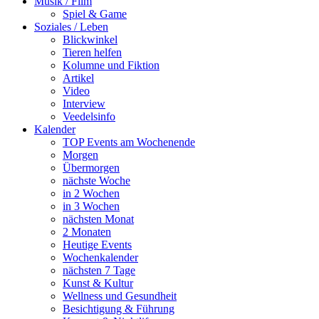
Musik / Film
Spiel & Game
Soziales / Leben
Blickwinkel
Tieren helfen
Kolumne und Fiktion
Artikel
Video
Interview
Veedelsinfo
Kalender
TOP Events am Wochenende
Morgen
Übermorgen
nächste Woche
in 2 Wochen
in 3 Wochen
nächsten Monat
2 Monaten
Heutige Events
Wochenkalender
nächsten 7 Tage
Kunst & Kultur
Wellness und Gesundheit
Besichtigung & Führung