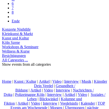
6
7
8
Ende
Konzerte Nightlife
Kleinkunst & Markt
Kunst und Kultur
Köln Szene
Workshops & Seminare
Wellness & Kurse
Besichtigungen
All Categories ...
Show events from all categories
Home
|
Kunst / Kultur
|
Artikel
|
Video
|
Interview
|
Musik
|
Künstler
Dein Veedel
|
Gesundheit /
Bildung
|
Artikel
|
Video
|
Interview
|
Nachrichten /
Doku
|
Polizeimappe Köln
|
Interview
|
Artikel
|
Video
|
Soziales /
Leben
|
Blickwinkel
|
Kolumne und
Fiktion
|
Artikel
|
Video
|
Interview
|
Veedelsinfo
|
Kalender
|
TOP
Events am Wochenende
|
Morgen
|
Übermorgen
|
nächste