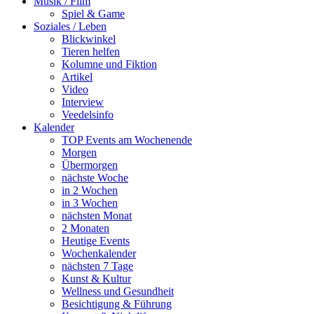
Musik / Film
Spiel & Game
Soziales / Leben
Blickwinkel
Tieren helfen
Kolumne und Fiktion
Artikel
Video
Interview
Veedelsinfo
Kalender
TOP Events am Wochenende
Morgen
Übermorgen
nächste Woche
in 2 Wochen
in 3 Wochen
nächsten Monat
2 Monaten
Heutige Events
Wochenkalender
nächsten 7 Tage
Kunst & Kultur
Wellness und Gesundheit
Besichtigung & Führung