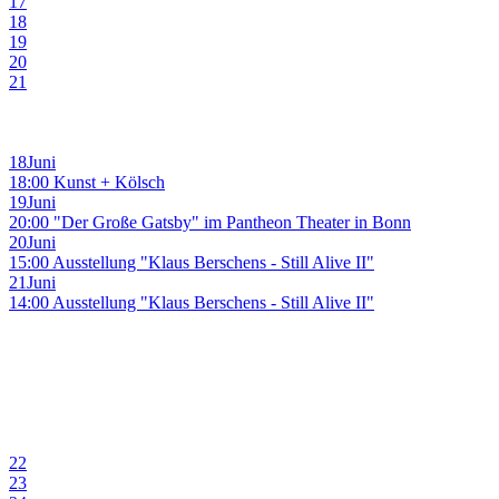
17
18
19
20
21
18
Juni
18:00 Kunst + Kölsch
19
Juni
20:00 "Der Große Gatsby" im Pantheon Theater in Bonn
20
Juni
15:00 Ausstellung "Klaus Berschens - Still Alive II"
21
Juni
14:00 Ausstellung "Klaus Berschens - Still Alive II"
22
23