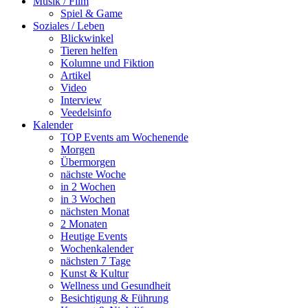
Musik / Film
Spiel & Game
Soziales / Leben
Blickwinkel
Tieren helfen
Kolumne und Fiktion
Artikel
Video
Interview
Veedelsinfo
Kalender
TOP Events am Wochenende
Morgen
Übermorgen
nächste Woche
in 2 Wochen
in 3 Wochen
nächsten Monat
2 Monaten
Heutige Events
Wochenkalender
nächsten 7 Tage
Kunst & Kultur
Wellness und Gesundheit
Besichtigung & Führung