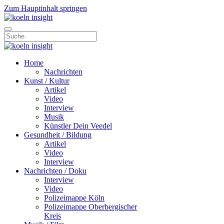
Zum Hauptinhalt springen
Home
Nachrichten
Kunst / Kultur
Artikel
Video
Interview
Musik
Künstler Dein Veedel
Gesundheit / Bildung
Artikel
Video
Interview
Nachrichten / Doku
Interview
Video
Polizeimappe Köln
Polizeimappe Oberbergischer
Kreis