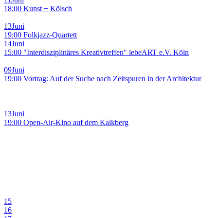
18:00 Kunst + Kölsch
13
Juni
19:00 Folkjazz-Quartett
14
Juni
15:00 "Interdisziplinäres Kreativtreffen" lebeART e.V. Köln
09
Juni
19:00 Vortrag: Auf der Suche nach Zeitspuren in der Architektur
13
Juni
19:00 Open-Air-Kino auf dem Kalkberg
15
16