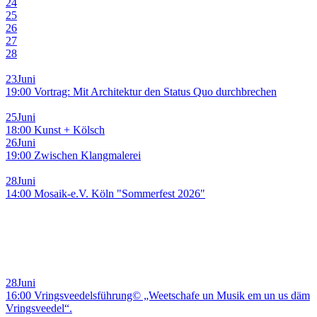
24
25
26
27
28
23
Juni
19:00 Vortrag: Mit Architektur den Status Quo durchbrechen
25
Juni
18:00 Kunst + Kölsch
26
Juni
19:00 Zwischen Klangmalerei
28
Juni
14:00 Mosaik-e.V. Köln "Sommerfest 2026"
28
Juni
16:00 Vringsveedelsführung© „Weetschafe un Musik em un us däm
Vringsveedel“.