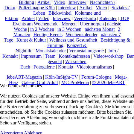
Bildung
|
Artikel
|
Video
|
Interview
|
Nachrichten /
Doku
|
Polizeimappe Köln
|
Interview
|
Artikel
|
Video
|
Soziales /
Leben
|
Blickwinkel
|
Kolumne und
Fiktion
|
Artikel
|
Video
|
Interview
|
Veedelsinfo
|
Kalender
|
TOP
Events am Wochenende
|
Morgen
|
Übermorgen
|
nächste
Woche
|
in 2 Wochen
|
in 3 Wochen
|
nächsten Monat
|
2
Monaten
|
Heutige Events
|
Wochenkalender
|
nächsten 7
Tage
|
Kunst & Kultur
|
Wellness und Gesundheit
|
Besichtigung &
Führung
|
Konzert &
Nightlife
|
Monatskalender
|
Veranstaltungsorte
|
Info /
Kontakt
|
Impressum
|
Team
|
Kontaktadressen
|
Videoworkshop
|
Ban
gesucht
|
Wir suchen
Euch
|
Fotogalerie
|
Kontakt
|
Videojournalismus
|
lebeART-Magazin
|
Köln-InSight-TV
|
Forum-Cologne
|
Mega-
Herz
|
Galerie-Graf-Adolf
|
MC-ProMedia
|
© 2026 lebeART
Wir benutzen Cookies
Wir nutzen Cookies auf unserer Website. Einige von ihnen sind essenzi
für den Betrieb der Seite, während andere uns helfen, diese Website un
die Nutzererfahrung zu verbessern (Tracking Cookies). Sie können sel
entscheiden, ob Sie die Cookies zulassen möchten. Bitte beachten Sie,
dass bei einer Ablehnung womöglich nicht mehr alle Funktionalitäten 
Seite zur Verfügung stehen.
Akzeptieren
Ablehnen