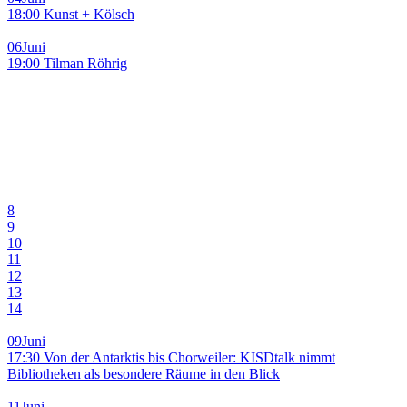
18:00 Kunst + Kölsch
06
Juni
19:00 Tilman Röhrig
8
9
10
11
12
13
14
09
Juni
17:30 Von der Antarktis bis Chorweiler: KISDtalk nimmt
Bibliotheken als besondere Räume in den Blick
11
Juni