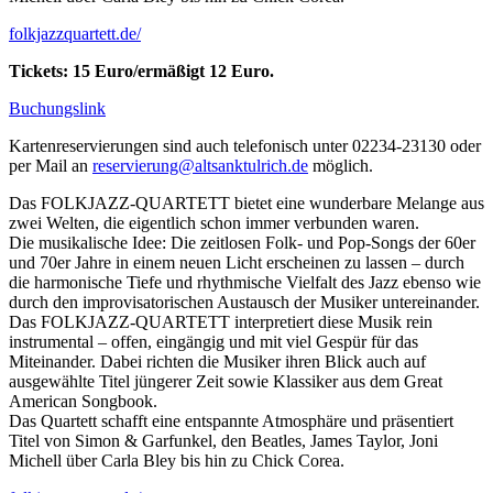
folkjazzquartett.de/
Tickets: 15 Euro/ermäßigt 12 Euro.
Buchungslink
Kartenreservierungen sind auch telefonisch unter 02234-23130 oder
per Mail an
reservierung@altsanktulrich.de
möglich.
Das FOLKJAZZ-QUARTETT bietet eine wunderbare Melange aus
zwei Welten, die eigentlich schon immer verbunden waren.
Die musikalische Idee: Die zeitlosen Folk- und Pop-Songs der 60er
und 70er Jahre in einem neuen Licht erscheinen zu lassen – durch
die harmonische Tiefe und rhythmische Vielfalt des Jazz ebenso wie
durch den improvisatorischen Austausch der Musiker untereinander.
Das FOLKJAZZ-QUARTETT interpretiert diese Musik rein
instrumental – offen, eingängig und mit viel Gespür für das
Miteinander. Dabei richten die Musiker ihren Blick auch auf
ausgewählte Titel jüngerer Zeit sowie Klassiker aus dem Great
American Songbook.
Das Quartett schafft eine entspannte Atmosphäre und präsentiert
Titel von Simon & Garfunkel, den Beatles, James Taylor, Joni
Michell über Carla Bley bis hin zu Chick Corea.