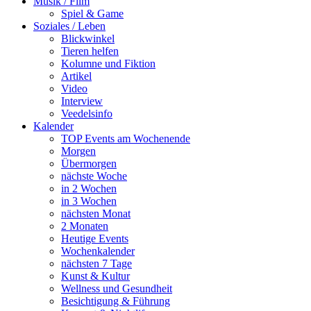
Musik / Film
Spiel & Game
Soziales / Leben
Blickwinkel
Tieren helfen
Kolumne und Fiktion
Artikel
Video
Interview
Veedelsinfo
Kalender
TOP Events am Wochenende
Morgen
Übermorgen
nächste Woche
in 2 Wochen
in 3 Wochen
nächsten Monat
2 Monaten
Heutige Events
Wochenkalender
nächsten 7 Tage
Kunst & Kultur
Wellness und Gesundheit
Besichtigung & Führung