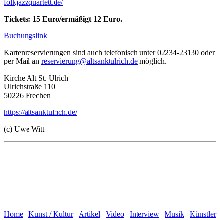
folkjazzquartett.de/
Tickets: 15 Euro/ermäßigt 12 Euro.
Buchungslink
Kartenreservierungen sind auch telefonisch unter 02234-23130 oder
per Mail an
reservierung@altsanktulrich.de
möglich.
Kirche Alt St. Ulrich
Ulrichstraße 110
50226 Frechen
https://altsanktulrich.de/
(c) Uwe Witt
Home
|
Kunst / Kultur
|
Artikel
|
Video
|
Interview
|
Musik
|
Künstler