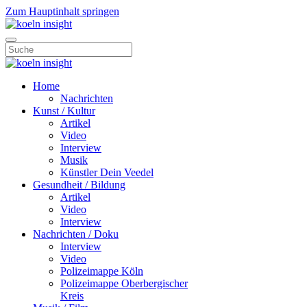
Zum Hauptinhalt springen
Home
Nachrichten
Kunst / Kultur
Artikel
Video
Interview
Musik
Künstler Dein Veedel
Gesundheit / Bildung
Artikel
Video
Interview
Nachrichten / Doku
Interview
Video
Polizeimappe Köln
Polizeimappe Oberbergischer
Kreis