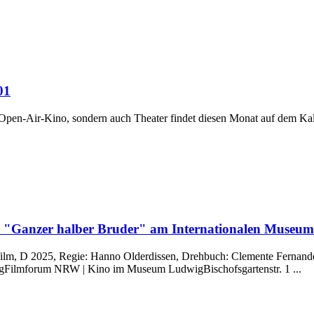
01
 Open-Air-Kino, sondern auch Theater findet diesen Monat auf dem Ka
im "Ganzer halber Bruder" am Internationalen Museum
film, D 2025, Regie: Hanno Olderdissen, Drehbuch: Clemente Fernande
agFilmforum NRW | Kino im Museum LudwigBischofsgartenstr. 1 ...