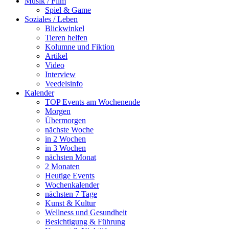
Musik / Film
Spiel & Game
Soziales / Leben
Blickwinkel
Tieren helfen
Kolumne und Fiktion
Artikel
Video
Interview
Veedelsinfo
Kalender
TOP Events am Wochenende
Morgen
Übermorgen
nächste Woche
in 2 Wochen
in 3 Wochen
nächsten Monat
2 Monaten
Heutige Events
Wochenkalender
nächsten 7 Tage
Kunst & Kultur
Wellness und Gesundheit
Besichtigung & Führung