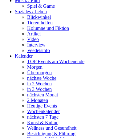
Musik / Film
Spiel & Game
Soziales / Leben
Blickwinkel
Tieren helfen
Kolumne und Fiktion
Artikel
Video
Interview
Veedelsinfo
Kalender
TOP Events am Wochenende
Morgen
Übermorgen
nächste Woche
in 2 Wochen
in 3 Wochen
nächsten Monat
2 Monaten
Heutige Events
Wochenkalender
nächsten 7 Tage
Kunst & Kultur
Wellness und Gesundheit
Besichtigung & Führung