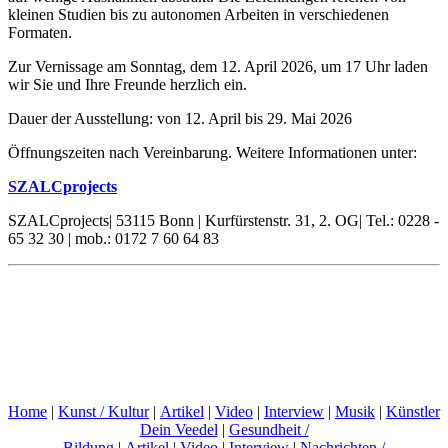
kleinen Studien bis zu autonomen Arbeiten in verschiedenen
Formaten.
Zur Vernissage am Sonntag, dem 12. April 2026, um 17 Uhr laden
wir Sie und Ihre Freunde herzlich ein.
Dauer der Ausstellung: von 12. April bis 29. Mai 2026
Öffnungszeiten nach Vereinbarung. Weitere Informationen unter:
SZALCprojects
SZALCprojects| 53115 Bonn | Kurfürstenstr. 31, 2. OG| Tel.: 0228 -
65 32 30 | mob.: 0172 7 60 64 83
Home
|
Kunst / Kultur
|
Artikel
|
Video
|
Interview
|
Musik
|
Künstler
Dein Veedel
|
Gesundheit /
Bildung
|
Artikel
|
Video
|
Interview
|
Nachrichten /