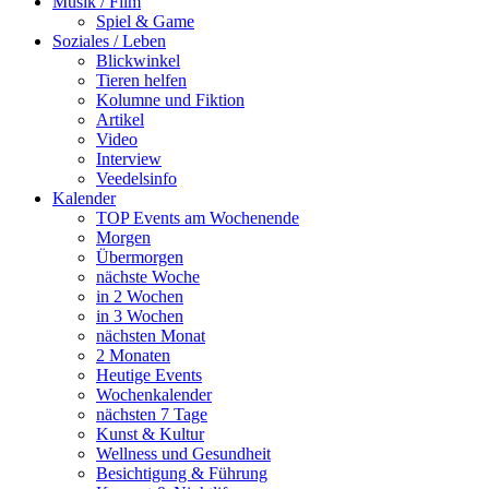
Musik / Film
Spiel & Game
Soziales / Leben
Blickwinkel
Tieren helfen
Kolumne und Fiktion
Artikel
Video
Interview
Veedelsinfo
Kalender
TOP Events am Wochenende
Morgen
Übermorgen
nächste Woche
in 2 Wochen
in 3 Wochen
nächsten Monat
2 Monaten
Heutige Events
Wochenkalender
nächsten 7 Tage
Kunst & Kultur
Wellness und Gesundheit
Besichtigung & Führung