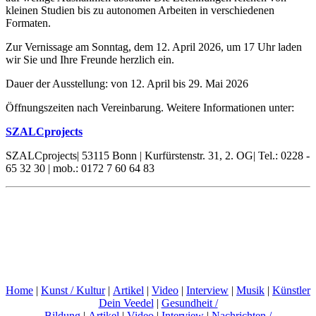
kleinen Studien bis zu autonomen Arbeiten in verschiedenen
Formaten.
Zur Vernissage am Sonntag, dem 12. April 2026, um 17 Uhr laden
wir Sie und Ihre Freunde herzlich ein.
Dauer der Ausstellung: von 12. April bis 29. Mai 2026
Öffnungszeiten nach Vereinbarung. Weitere Informationen unter:
SZALCprojects
SZALCprojects| 53115 Bonn | Kurfürstenstr. 31, 2. OG| Tel.: 0228 -
65 32 30 | mob.: 0172 7 60 64 83
Home
|
Kunst / Kultur
|
Artikel
|
Video
|
Interview
|
Musik
|
Künstler
Dein Veedel
|
Gesundheit /
Bildung
|
Artikel
|
Video
|
Interview
|
Nachrichten /