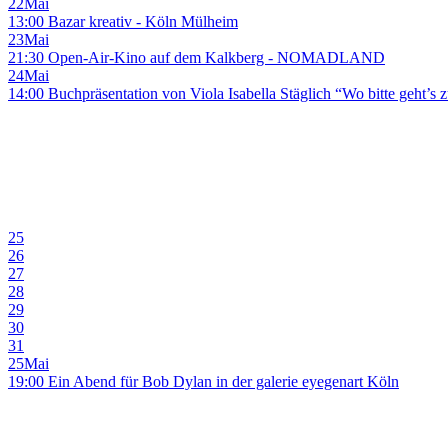
22
Mai
13:00 Bazar kreativ - Köln Mülheim
23
Mai
21:30 Open-Air-Kino auf dem Kalkberg - NOMADLAND
24
Mai
14:00 Buchpräsentation von Viola Isabella Stäglich “Wo bitte geht’s
25
26
27
28
29
30
31
25
Mai
19:00 Ein Abend für Bob Dylan in der galerie eyegenart Köln