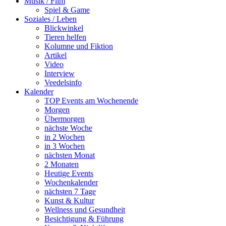
Musik / Film
Spiel & Game
Soziales / Leben
Blickwinkel
Tieren helfen
Kolumne und Fiktion
Artikel
Video
Interview
Veedelsinfo
Kalender
TOP Events am Wochenende
Morgen
Übermorgen
nächste Woche
in 2 Wochen
in 3 Wochen
nächsten Monat
2 Monaten
Heutige Events
Wochenkalender
nächsten 7 Tage
Kunst & Kultur
Wellness und Gesundheit
Besichtigung & Führung