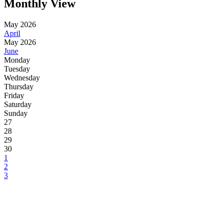
Monthly View
May 2026
April
May 2026
June
Monday
Tuesday
Wednesday
Thursday
Friday
Saturday
Sunday
27
28
29
30
1
2
3