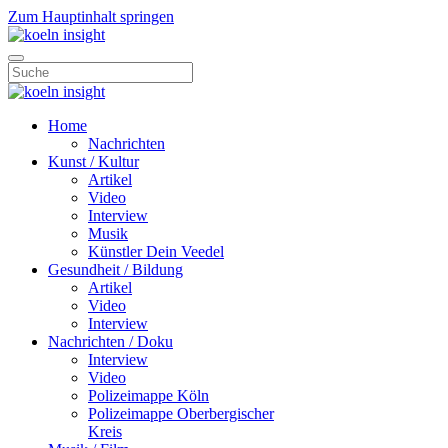
Zum Hauptinhalt springen
Home
Nachrichten
Kunst / Kultur
Artikel
Video
Interview
Musik
Künstler Dein Veedel
Gesundheit / Bildung
Artikel
Video
Interview
Nachrichten / Doku
Interview
Video
Polizeimappe Köln
Polizeimappe Oberbergischer
Kreis