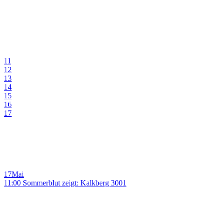
11
12
13
14
15
16
17
17
Mai
11:00 Sommerblut zeigt: Kalkberg 3001