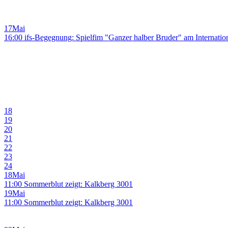
17
Mai
16:00 ifs-Begegnung: Spielfim "Ganzer halber Bruder" am Internati
18
19
20
21
22
23
24
18
Mai
11:00 Sommerblut zeigt: Kalkberg 3001
19
Mai
11:00 Sommerblut zeigt: Kalkberg 3001