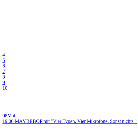
4
5
6
7
8
9
10
08
Mai
19:00 MAYBEBOP mit "Vier Typen. Vier Mikrofone. Sonst nichts."