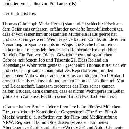
moderiert von Jattina von Puttkamer (ifs)
Der Eintritt ist frei.
Thomas (Christoph Maria Herbst) staunt nicht schlecht: Frisch aus
dem Gefängnis entlassen, erfährt der gewiefte Immobilienbetrüger,
dass er von seiner ihm unbekannten Mutter ein Haus geerbt hat –
und das ist einiges wert. Wenn er es verkaufen könnte, stünde einem
Neuanfang in Spanien nichts im Wege. Die Sache hat nur einen
Haken: in dem Haus lebt bereits sein Halbbruder Roland (Nico
Randel). Ein Fan von Oldies, Gewichtheben und sportlichen
Cabrios, mit festem Job und Trisomie 21. Dass Roland ein
lebenslanges Wohnrecht genießt – geschenkt! Thomas nistet sich ein
und setzt sein gesamtes manipulatives Repertoire ein, um den
ungeliebten Mitbewohner aus dem Haus zu drängen. Doch Roland
erweist sich als willensstark und kontert Thomas‘ Taktiken mit Mut
und Leidenschaft. Langsam erobert er das Herz seines ganzen
halben Bruders, dem dämmert, dass es nichts Wichtigeres im Leben
gibt als ein Zuhause. Pocht in seiner Brust etwa doch ein Herz?
»Ganzer halber Bruder« feierte Premiere beim Filmfest München.
Die „entzückende Komödie der Gegensätze“ (The Spot Film &
Media) wurde u. a. gefördert von der Film- und Medienstiftung
NRW. Regisseur Hanno Olderdissen (»Lassie – Ein neues
Abenteuer «, »Zurück aufs Eis«, »Wendy 2«) und Autor Clemente