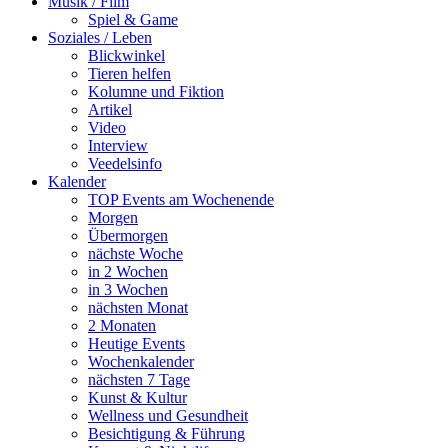
Musik / Film
Spiel & Game
Soziales / Leben
Blickwinkel
Tieren helfen
Kolumne und Fiktion
Artikel
Video
Interview
Veedelsinfo
Kalender
TOP Events am Wochenende
Morgen
Übermorgen
nächste Woche
in 2 Wochen
in 3 Wochen
nächsten Monat
2 Monaten
Heutige Events
Wochenkalender
nächsten 7 Tage
Kunst & Kultur
Wellness und Gesundheit
Besichtigung & Führung