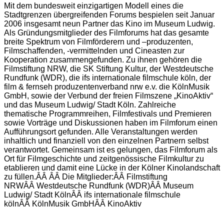
Mit dem bundesweit einzigartigen Modell eines die
Stadtgrenzen übergreifenden Forums bespielen seit Januar
2006 insgesamt neun Partner das Kino im Museum Ludwig.
Als Gründungsmitglieder des Filmforums hat das gesamte
breite Spektrum von Filmförderern und –produzenten,
Filmschaffenden, -vermittelnden und Cineasten zur
Kooperation zusammengefunden. Zu ihnen gehören die
Filmstiftung NRW, die SK Stiftung Kultur, der Westdeutsche
Rundfunk (WDR), die ifs internationale filmschule köln, der
film & fernseh produzentenverband nrw e.v. die KölnMusik
GmbH, sowie der Verbund der freien Filmszene „KinoAktiv“
und das Museum Ludwig/ Stadt Köln. Zahlreiche
thematische Programmreihen, Filmfestivals und Premieren
sowie Vorträge und Diskussionen haben im Filmforum einen
Aufführungsort gefunden. Alle Veranstaltungen werden
inhaltlich und finanziell von den einzelnen Partnern selbst
verantwortet. Gemeinsam ist es gelungen, das Filmforum als
Ort für Filmgeschichte und zeitgenössische Filmkultur zu
etablieren und damit eine Lücke in der Kölner Kinolandschaft
zu füllen.ÂÂ ÂÂ Die Mitglieder:ÂÂ Filmstiftung
NRWÂÂ Westdeutsche Rundfunk (WDR)ÂÂ Museum
Ludwig/ Stadt KölnÂÂ ifs internationale filmschule
kölnÂÂ KölnMusik GmbHÂÂ KinoAktiv