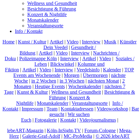
Wellness und Gesundheit
Besichtigung & Führung
Konzert & Nightlife
Monatskalender
Veranstaltungsorte
Info / Kontakt
Home
|
Kunst / Kultur
|
Artikel
|
Video
|
Interview
|
Musik
|
Künstler
Dein Veedel
|
Gesundheit /
Bildung
|
Artikel
|
Video
|
Interview
|
Nachrichten /
Doku
|
Polizeimappe Köln
|
Interview
|
Artikel
|
Video
|
Soziales /
Leben
|
Blickwinkel
|
Kolumne und
Fiktion
|
Artikel
|
Video
|
Interview
|
Veedelsinfo
|
Kalender
|
TOP
Events am Wochenende
|
Morgen
|
Übermorgen
|
nächste
Woche
|
in 2 Wochen
|
in 3 Wochen
|
nächsten Monat
|
2
Monaten
|
Heutige Events
|
Wochenkalender
|
nächsten 7
Tage
|
Kunst & Kultur
|
Wellness und Gesundheit
|
Besichtigung &
Führung
|
Konzert &
Nightlife
|
Monatskalender
|
Veranstaltungsorte
|
Info /
Kontakt
|
Impressum
|
Team
|
Kontaktadressen
|
Videoworkshop
|
Ban
gesucht
|
Wir suchen
Euch
|
Fotogalerie
|
Kontakt
|
Videojournalismus
|
lebeART-Magazin
|
Köln-InSight-TV
|
Forum-Cologne
|
Mega-
Herz
|
Galerie-Graf-Adolf
|
MC-ProMedia
|
© 2026 lebeART