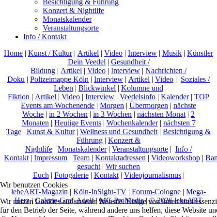
Besichtigung & Führung
Konzert & Nightlife
Monatskalender
Veranstaltungsorte
Info / Kontakt
Home
|
Kunst / Kultur
|
Artikel
|
Video
|
Interview
|
Musik
|
Künstler
Dein Veedel
|
Gesundheit /
Bildung
|
Artikel
|
Video
|
Interview
|
Nachrichten /
Doku
|
Polizeimappe Köln
|
Interview
|
Artikel
|
Video
|
Soziales /
Leben
|
Blickwinkel
|
Kolumne und
Fiktion
|
Artikel
|
Video
|
Interview
|
Veedelsinfo
|
Kalender
|
TOP
Events am Wochenende
|
Morgen
|
Übermorgen
|
nächste
Woche
|
in 2 Wochen
|
in 3 Wochen
|
nächsten Monat
|
2
Monaten
|
Heutige Events
|
Wochenkalender
|
nächsten 7
Tage
|
Kunst & Kultur
|
Wellness und Gesundheit
|
Besichtigung &
Führung
|
Konzert &
Nightlife
|
Monatskalender
|
Veranstaltungsorte
|
Info /
Kontakt
|
Impressum
|
Team
|
Kontaktadressen
|
Videoworkshop
|
Ban
gesucht
|
Wir suchen
Euch
|
Fotogalerie
|
Kontakt
|
Videojournalismus
|
Wir benutzen Cookies
lebeART-Magazin
|
Köln-InSight-TV
|
Forum-Cologne
|
Mega-
Herz
|
Galerie-Graf-Adolf
|
MC-ProMedia
|
© 2026 lebeART
Wir nutzen Cookies auf unserer Website. Einige von ihnen sind essenzi
für den Betrieb der Seite, während andere uns helfen, diese Website un