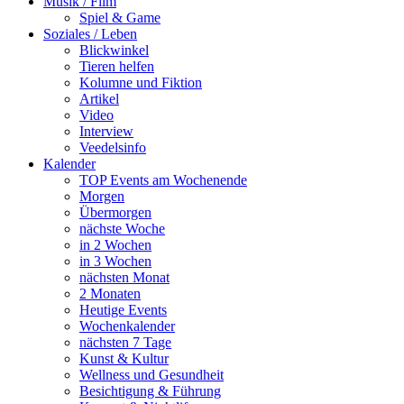
Musik / Film
Spiel & Game
Soziales / Leben
Blickwinkel
Tieren helfen
Kolumne und Fiktion
Artikel
Video
Interview
Veedelsinfo
Kalender
TOP Events am Wochenende
Morgen
Übermorgen
nächste Woche
in 2 Wochen
in 3 Wochen
nächsten Monat
2 Monaten
Heutige Events
Wochenkalender
nächsten 7 Tage
Kunst & Kultur
Wellness und Gesundheit
Besichtigung & Führung