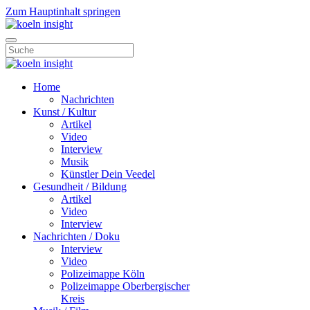
Zum Hauptinhalt springen
Home
Nachrichten
Kunst / Kultur
Artikel
Video
Interview
Musik
Künstler Dein Veedel
Gesundheit / Bildung
Artikel
Video
Interview
Nachrichten / Doku
Interview
Video
Polizeimappe Köln
Polizeimappe Oberbergischer
Kreis