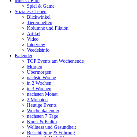
Musik / Film
Spiel & Game
Soziales / Leben
Blickwinkel
Tieren helfen
Kolumne und Fiktion
Artikel
Video
Interview
Veedelsinfo
Kalender
TOP Events am Wochenende
Morgen
Übermorgen
nächste Woche
in 2 Wochen
in 3 Wochen
nächsten Monat
2 Monaten
Heutige Events
Wochenkalender
nächsten 7 Tage
Kunst & Kultur
Wellness und Gesundheit
Besichtigung & Führung