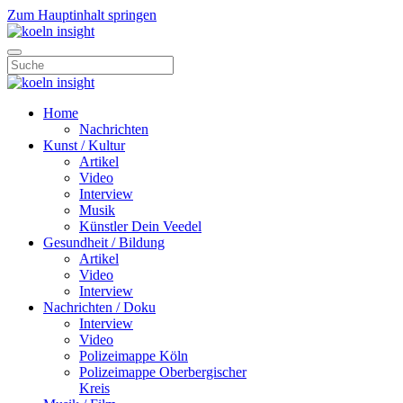
Zum Hauptinhalt springen
Home
Nachrichten
Kunst / Kultur
Artikel
Video
Interview
Musik
Künstler Dein Veedel
Gesundheit / Bildung
Artikel
Video
Interview
Nachrichten / Doku
Interview
Video
Polizeimappe Köln
Polizeimappe Oberbergischer
Kreis