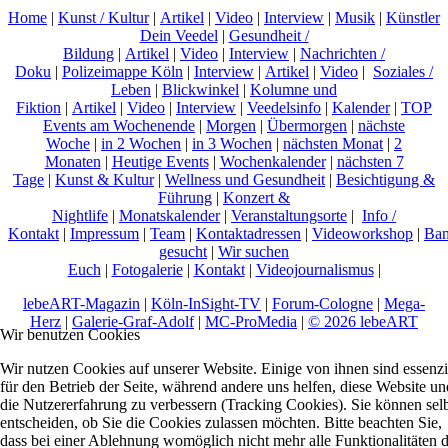
Home
|
Kunst / Kultur
|
Artikel
|
Video
|
Interview
|
Musik
|
Künstler
Dein Veedel
|
Gesundheit /
Bildung
|
Artikel
|
Video
|
Interview
|
Nachrichten /
Doku
|
Polizeimappe Köln
|
Interview
|
Artikel
|
Video
|
Soziales /
Leben
|
Blickwinkel
|
Kolumne und
Fiktion
|
Artikel
|
Video
|
Interview
|
Veedelsinfo
|
Kalender
|
TOP
Events am Wochenende
|
Morgen
|
Übermorgen
|
nächste
Woche
|
in 2 Wochen
|
in 3 Wochen
|
nächsten Monat
|
2
Monaten
|
Heutige Events
|
Wochenkalender
|
nächsten 7
Tage
|
Kunst & Kultur
|
Wellness und Gesundheit
|
Besichtigung &
Führung
|
Konzert &
Nightlife
|
Monatskalender
|
Veranstaltungsorte
|
Info /
Kontakt
|
Impressum
|
Team
|
Kontaktadressen
|
Videoworkshop
|
Ban
gesucht
|
Wir suchen
Euch
|
Fotogalerie
|
Kontakt
|
Videojournalismus
|
lebeART-Magazin
|
Köln-InSight-TV
|
Forum-Cologne
|
Mega-
Herz
|
Galerie-Graf-Adolf
|
MC-ProMedia
|
© 2026 lebeART
Wir benutzen Cookies
Wir nutzen Cookies auf unserer Website. Einige von ihnen sind essenzi
für den Betrieb der Seite, während andere uns helfen, diese Website un
die Nutzererfahrung zu verbessern (Tracking Cookies). Sie können sel
entscheiden, ob Sie die Cookies zulassen möchten. Bitte beachten Sie,
dass bei einer Ablehnung womöglich nicht mehr alle Funktionalitäten 