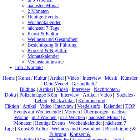
nächsten Monat
2 Monaten
Heutige Events
Wochenkalender
nächsten 7 Tage
Kunst & Kultur
Wellness und Gesundheit
Besichtigung & Führung
Konzert & Nightlife
Monatskalender
Veranstaltungsorte
Info / Kontakt
Home
|
Kunst / Kultur
|
Artikel
|
Video
|
Interview
|
Musik
|
Künstler
Dein Veedel
|
Gesundheit /
Bildung
|
Artikel
|
Video
|
Interview
|
Nachrichten /
Doku
|
Polizeimappe Köln
|
Interview
|
Artikel
|
Video
|
Soziales /
Leben
|
Blickwinkel
|
Kolumne und
Fiktion
|
Artikel
|
Video
|
Interview
|
Veedelsinfo
|
Kalender
|
TOP
Events am Wochenende
|
Morgen
|
Übermorgen
|
nächste
Woche
|
in 2 Wochen
|
in 3 Wochen
|
nächsten Monat
|
2
Monaten
|
Heutige Events
|
Wochenkalender
|
nächsten 7
Tage
|
Kunst & Kultur
|
Wellness und Gesundheit
|
Besichtigung &
Führung
|
Konzert &
Nightlife
|
Monatskalender
|
Veranstaltungsorte
|
Info /