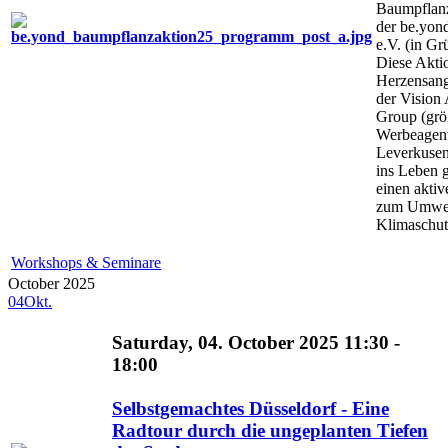
Baumpflan
der be.yond
e.V. (in G
Diese Aktio
Herzensang
der Vision
Group (grö
Werbeagent
Leverkusen
ins Leben 
einen aktiv
zum Umwel
Klimaschutz
Workshops & Seminare
October 2025
04
Okt.
Saturday, 04. October 2025 11:30 -
18:00
Selbstgemachtes Düsseldorf - Eine
Radtour durch die ungeplanten Tiefen