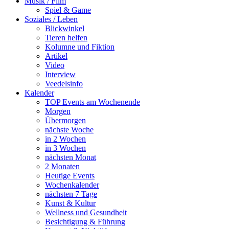
Musik / Film
Spiel & Game
Soziales / Leben
Blickwinkel
Tieren helfen
Kolumne und Fiktion
Artikel
Video
Interview
Veedelsinfo
Kalender
TOP Events am Wochenende
Morgen
Übermorgen
nächste Woche
in 2 Wochen
in 3 Wochen
nächsten Monat
2 Monaten
Heutige Events
Wochenkalender
nächsten 7 Tage
Kunst & Kultur
Wellness und Gesundheit
Besichtigung & Führung