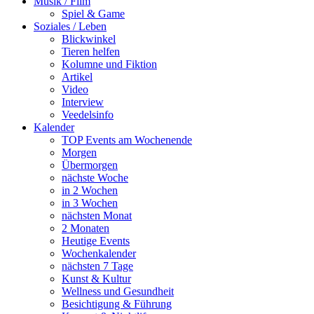
Musik / Film
Spiel & Game
Soziales / Leben
Blickwinkel
Tieren helfen
Kolumne und Fiktion
Artikel
Video
Interview
Veedelsinfo
Kalender
TOP Events am Wochenende
Morgen
Übermorgen
nächste Woche
in 2 Wochen
in 3 Wochen
nächsten Monat
2 Monaten
Heutige Events
Wochenkalender
nächsten 7 Tage
Kunst & Kultur
Wellness und Gesundheit
Besichtigung & Führung