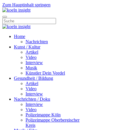
Zum Hauptinhalt springen
Home
Nachrichten
Kunst / Kultur
Artikel
Video
Interview
Musik
Künstler Dein Veedel
Gesundheit / Bildung
Artikel
Video
Interview
Nachrichten / Doku
Interview
Video
Polizeimappe Köln
Polizeimappe Oberbergischer
Kreis