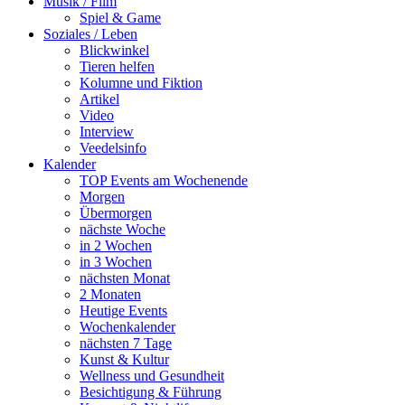
Musik / Film
Spiel & Game
Soziales / Leben
Blickwinkel
Tieren helfen
Kolumne und Fiktion
Artikel
Video
Interview
Veedelsinfo
Kalender
TOP Events am Wochenende
Morgen
Übermorgen
nächste Woche
in 2 Wochen
in 3 Wochen
nächsten Monat
2 Monaten
Heutige Events
Wochenkalender
nächsten 7 Tage
Kunst & Kultur
Wellness und Gesundheit
Besichtigung & Führung